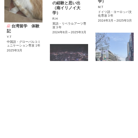
学）
の経験と思い出
M.T
（南イリノイ大
ドイツ語・ヨーロッパ文
学）
化専攻３年
R.H
2024年3月～2025年3月
英語・リベラルアーツ専
台湾留学 体験
攻３年
記
2024年8月～2025年3月
Y.T
中国語・グローバルコミ
ュニケーション専攻 1年
2025年3月
台湾・台北での2
週間
ランガラ・カレ
ッジ留学体験記
淡江大学 留学
Y.S
体験記
中国語・グローバルコミ
A.A
ュニケーション専攻 1年
英語コミュニケーション
Y.S
2025年3月
専攻2年
国際学部 グローバルビ
2024年9月～2025年2月
ジネス専攻1年
2025年3月