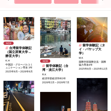
NEW
留学体験記（タ
台湾留学体験記
イ・パヤップ大
（国立屛東大学→
学）
静宜大学）
M.K
K.H
NEW
国際学部国際交流・国際
中国語・グローバルコミ
協力専攻4年
留学体験記（台
ュニケーション専攻 3年
2025年8月～2025年12月
湾・淡江大学）
2025年9月～2026年6月
R.K
経済学部経済学科3年
2026年2月～2026年7月