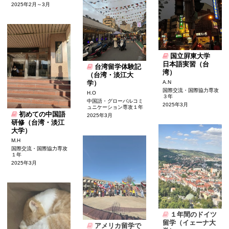
2025年2月～3月
国立屛東大学
日本語実習（台
台湾留学体験記
湾）
（台湾・淡江大
学）
A.N
国際交流・国際協力専攻
H.O
３年
中国語・グローバルコミ
2025年3月
ュニケーション専攻１年
初めての中国語
2025年3月
研修（台湾・淡江
大学）
M.H
国際交流・国際協力専攻
１年
2025年3月
１年間のドイツ
留学（イェーナ大
アメリカ留学で