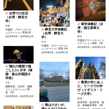
台湾での生活
（台湾・静宜大
学）
留学体験記（台
H.M
湾・国立屏東大
静宜大学体験記
中国語・グローバルコミ
学）
ュニケーション専攻2年
（台湾・静宜大
2025年9月～2025年12月
M.S
学）
中国語グローバルコミュ
O.H
ニケーション専攻 2年
中国語・グローバルコミ
2025年9月～2025年12月
ュニケーション専攻 2年
2025年9月～2026年1月
憧れの韓国で過
ごした3ヶ月半（韓
国・釜山外国語大
学校）
教室の外にあっ
Y.N
た、リーズでの学
国際学部 日本学・国際
コミュニケーション専
び（イギリス・リ
攻 2年
ーズ大学）
2025年9月～2025年12月
M.M
経済学部 経済学科 観
島は小さいが、
光・地域創生専攻 3年
得たものはでかか