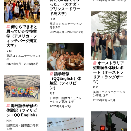
2025年9月～2025年12月
った。（カナダ・
プリンスエドワー
ド島大学）
H.M
英語コミュニケーション
俺ならできると
専攻2年
思っていた交換留
2025年9月～2025年12月
学（アメリカ・フ
ィッチバーグ州立
大学）
Y.M
英語コミュニケーション4
年
オーストラリア
2025年9月～2026年5月
短期留学体験レポ
ート（オーストラ
語学研修
リア・ラングポー
（QQEnglish）体
ツ）
験記（フィリピ
K.K
ン）
英語・コミュニケーショ
R.T
ン専攻 ２年
日本学・国際コミュニケ
2025年2月～3月
ーション専攻 １年
海外語学研修の
2025年2月～3月
体験記（フィリピ
ン・QQ English）
H.N
国際交流・国際協力専攻
１年