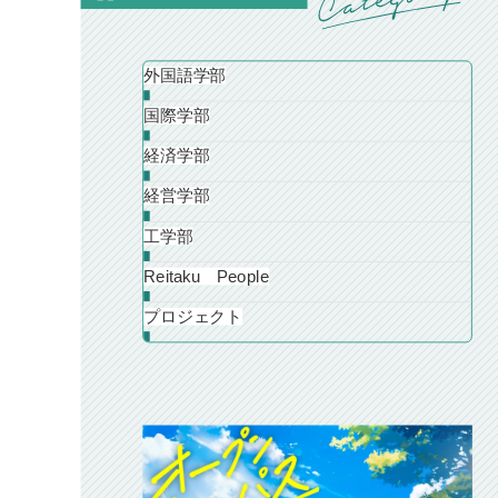
外国語学部
国際学部
経済学部
経営学部
工学部
Reitaku People
プロジェクト