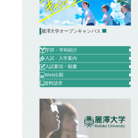
麗澤大学オープンキャンパス
学部・学科紹介
入試・入学案内
入試要項・願書
Web出願
資料請求