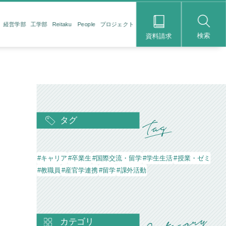
経営学部
工学部
Reitaku People
プロジェクト
検索
資料請求
タグ
#キャリア
#卒業生
#国際交流・留学
#学生生活
#授業・ゼミ
#教職員
#産官学連携
#留学
#課外活動
カテゴリ