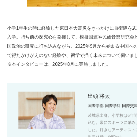
小学1年生の時に経験した東日本大震災をきっかけに自衛隊を
入学。持ち前の探究心を発揮して、模擬国連や民族音楽研究会
国政治の研究に打ち込みながら、2025年9月から始まる中国
で得たかけがえのない経験や、留学で描く未来について伺いま
※本インタビューは、2025年8月に実施しました。
出頭 将太
国際学部 国際学科 国際交
茨城県出身。小学校は6年
込む。常にスポーツに励み
した。好きなアーティスト
※取材時、4年次生