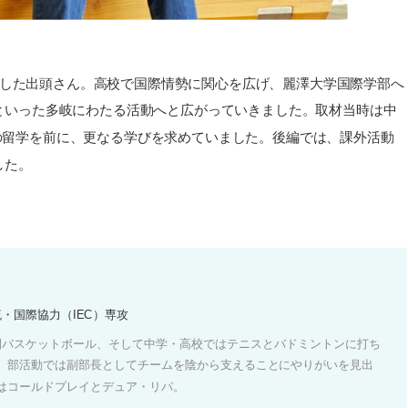
志した出頭さん。高校で国際情勢に関心を広げ、麗澤大学国際学部へ
といった多岐にわたる活動へと広がっていきました。取材当時は中
への留学を前に、更なる学びを求めていました。後編では、課外活動
した。
流・国際協力（IEC）専攻
間バスケットボール、そして中学・高校ではテニスとバドミントンに打ち
、部活動では副部長としてチームを陰から支えることにやりがいを見出
はコールドプレイとデュア・リパ。