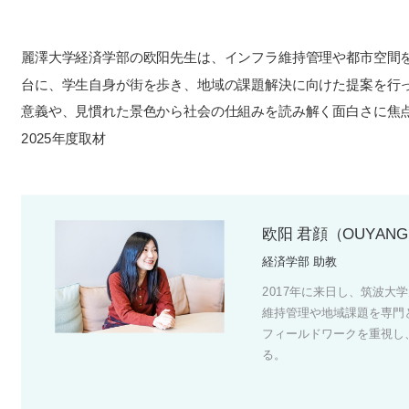
麗澤大学経済学部の欧阳先生は、インフラ維持管理や都市空間を
台に、学生自身が街を歩き、地域の課題解決に向けた提案を行
意義や、見慣れた景色から社会の仕組みを読み解く面白さに焦
2025年度取材
欧阳 君顔（OUYANG, 
経済学部 助教
2017年に来日し、筑波大
維持管理や地域課題を専門
フィールドワークを重視し
る。