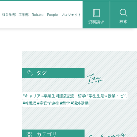
経営学部
工学部
Reitaku People
プロジェクト
検索
資料請求
タグ
#キャリア
#卒業生
#国際交流・留学
#学生生活
#授業・ゼミ
#教職員
#産官学連携
#留学
#課外活動
カテゴリ