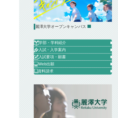
麗澤大学オープンキャンパス
学部・学科紹介
入試・入学案内
入試要項・願書
Web出願
資料請求