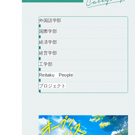
外国語学部
国際学部
経済学部
経営学部
工学部
Reitaku People
プロジェクト