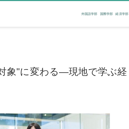
外国語学部
国際学部
経済学部
対象"に変わる―現地で学ぶ経