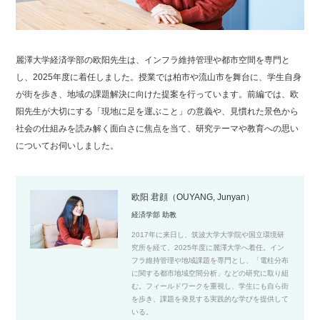
麗澤大学経済学部の欧阳先生は、インフラ維持管理や都市空間を専門と
し、2025年度に着任しました。授業では柏市や流山市を舞台に、学生自身
が街を歩き、地域の課題解決に向けた提案を行っています。前編では、欧
阳先生が大切にする「現地に足を運ぶこと」の意義や、見慣れた景色から
社会の仕組みを読み解く面白さに焦点を当て、研究テーマや教育への思い
についてお伺いしました。
欧阳 君顔（OUYANG, Junyan）
経済学部 助教
2017年に来日し、筑波大学大学院や国立環境研
究所を経て、2025年度に麗澤大学へ着任。イン
フラ維持管理や地域課題を専門とし、「電柱分布
に関する都市地域空間分析」などの研究に取り組
む。フィールドワークを重視し、学生にも自ら街
を歩き、課題を発見する実践的な学びを提供して
いる。