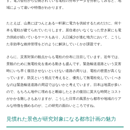
す。電力会社から公開されている電柱の分布データを分析してみると、地
域によって違いや特徴がわかります。
たとえば、山奥にぽつんとある一軒家に電力を供給するためだけに、何十
本も電柱が建てられていたりします。居住者がいなくなった空き家にも電
力供給が続いているケースもあり、人口減少が進む地方において、こうし
た非効率な維持管理をどのように解決していくかが課題です。
さらに、災害対策の観点からも電柱の分布に注目しています。近年では、
景観のために無電柱化を進める動きも盛んです。緊急輸送道路という災害
時にいち早く復旧させないといけない道路の周りは、電柱の密度が高くな
っています。防災という視点で考えると、優先して無電柱化していくべき
なのは緊急輸送道路の周辺ではないかと考えています。日本は地震が多い
ので、もちろん地中に埋めると断線したときの復旧に莫大な時間とコスト
がかかる難しさもありますが、こうした日常の風景から都市や地域のリア
ルな特徴を掴めるのが、この研究の面白いところですね。
見慣れた景色が研究対象になる都市計画の魅力