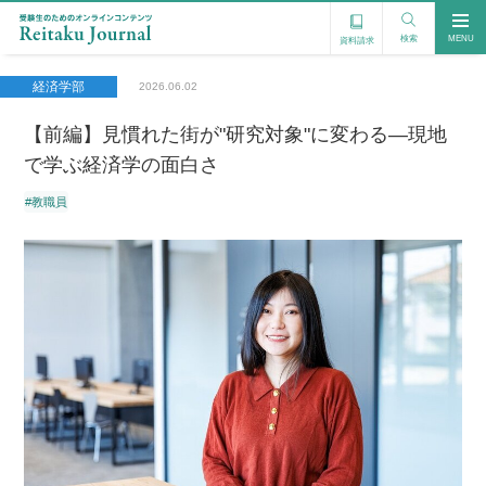
検索
MENU
資料請求
経済学部
2026.06.02
【前編】見慣れた街が"研究対象"に変わる―現地
で学ぶ経済学の面白さ
#教職員