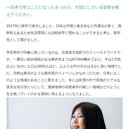
―日本で学ぶことになったきっかけ、大切にしている姿勢を教
えてください。
2017年に留学で来日しました。日本は中国と食文化など共通点が多く、親
和性もあるため生活環境にも比較的早く慣れることができると考え、留学
先として選びました。
学生時代で印象に残っているのは、北海道天塩町でのフィールドワークで
す。一番近い総合病院がある稚内市までは約70km離れており、牛は1万頭
以上いるのに人口は3000人ほど。人よりも牛の方がはるかに多い地域でし
た。当時は東京のような都市部のイメージしかなかったため、日本にもこ
のような地域があることに驚きました。冬には吹雪の中で現地のリアルな
状況を目の当たりにして、過疎地域や自然条件の厳しい地域がどのように
生き残っていくのかを真剣に考えるようになりました。