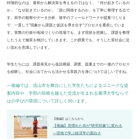
特徴的なのは、最初から解決策を考えるのではなく、「何が起きているの
か」「なぜ起きているのか」「誰に関係するのか」を丁寧に整理する点で
す。前半の観察やデータ分析、後半のフィールドワークや提案づくりま
で、一貫して"現象から課題と仮説を導き出す"プロセスを重視していま
す。実際の行政や地域づくりの現場でも、まず現状を把握し、課題を整理
したうえで施策を検討していきます。この授業でも、そうした実社会に近
い流れを意識しています。
学生たちには、課題発見から仮説構築、調査、提案までの一連のプロセス
を経験し、社会に出てからも活かせる実践力を身につけてほしいですね。
―後編では、流山市を舞台にした学生たちによるユニークな提
案内容や、学部の垣根を越えた交流が生まれる麗澤大学ならで
はの学びの環境について詳しく伺います。
【後編】は
こちら
から
【後編】見慣れた街が"研究対象"に変わる
―現地で学ぶ経済学の面白さ