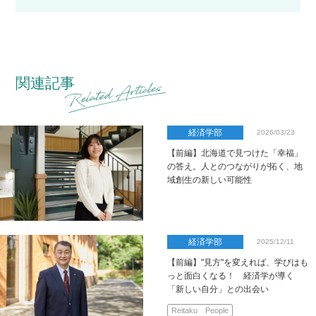
関連記事
経済学部
2026/03/23
【前編】北海道で見つけた「幸福」
の答え。人とのつながりが拓く、地
域創生の新しい可能性
経済学部
2025/12/11
【前編】"見方"を変えれば、学びはも
っと面白くなる！ 経済学が導く
「新しい自分」との出会い
Reitaku People