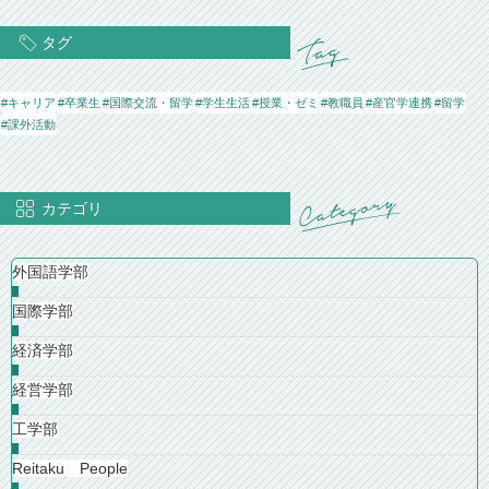
タグ
#キャリア
#卒業生
#国際交流・留学
#学生生活
#授業・ゼミ
#教職員
#産官学連携
#留学
#課外活動
カテゴリ
外国語学部
国際学部
経済学部
経営学部
工学部
Reitaku People