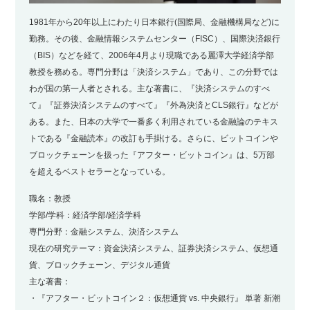
1981年から20年以上にわたり日本銀行(国際局、金融機構局など)に
勤務。その後、金融情報システムセンター（FISC）、国際決済銀行
（BIS）などを経て、2006年4月より現職である麗澤大学経済学部
教授を務める。専門分野は「決済システム」であり、この分野では
わが国の第一人者とされる。主な著書に、『決済システムのすべ
て』『証券決済システムのすべて』『外為決済とCLS銀行』などが
ある。また、日本の大学で一番多く利用されている金融論のテキス
トである『金融読本』の改訂も手掛ける。さらに、ビットコインや
ブロックチェーンを扱った『アフター・ビットコイン』は、5万部
を超えるベストセラーとなっている。
職名：教授
学部/学科：経済学部/経済学科
専門分野：金融システム、決済システム
現在の研究テーマ：資金決済システム、証券決済システム、仮想通
貨、ブロックチェーン、デジタル通貨
主な著書：
・『アフター・ビットコイン２：仮想通貨 vs. 中央銀行』 単著 新潮