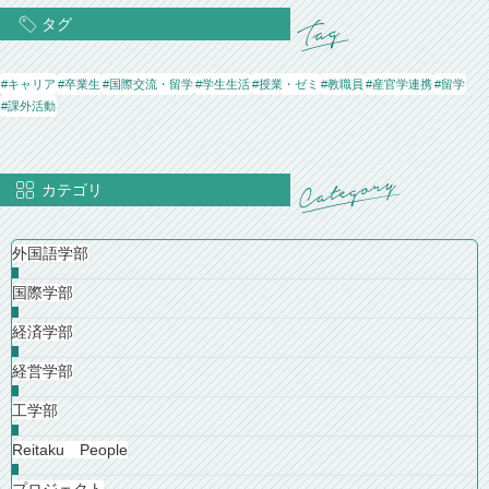
タグ
#キャリア
#卒業生
#国際交流・留学
#学生生活
#授業・ゼミ
#教職員
#産官学連携
#留学
#課外活動
カテゴリ
外国語学部
国際学部
経済学部
経営学部
工学部
Reitaku People
プロジェクト