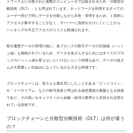
トワーク上に分散された複数のコンピュータで記録されるため「分散型台
帳技術（DLT）」とも呼ばれています。ネットワークを利用するすべての
ユーザー同士で同じデータを分散しながら共有・管理するため、１箇所に
アクセスが集中することがなく、サーバーに負担をかけにくいことから、
ハッキングや不正アクセスのリスクも軽減されます。
取引履歴データの管理の他に、各ブロックの取引データの圧縮値（ハッシ
ュ値）も格納されているため、データを改ざんするためにはすべてのブロ
ックのハッシュ値を変えないといけないという特徴もあり、データの改ざ
んが大変難しい仕組みになっているのも大きな特徴です。
ブロックチェーンは、皆さんも最近耳にしたことがある「ビットコイン」
や「イーサリアム」などの暗号資産と呼ばれる仮想通貨の基盤となる技術
であり、その高いセキュリティから金融・経済の業界から支持され活用さ
れている技術です。
ブロックチェーンと分散型台帳技術（DLT）は何が違う
の？