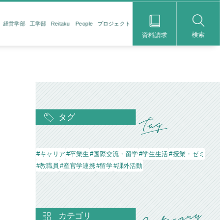
経営学部
工学部
Reitaku People
プロジェクト
検索
資料請求
タグ
#キャリア
#卒業生
#国際交流・留学
#学生生活
#授業・ゼミ
#教職員
#産官学連携
#留学
#課外活動
カテゴリ