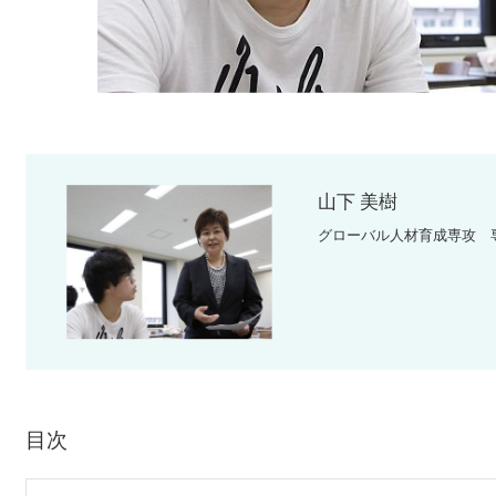
山下 美樹
グローバル人材育成専攻 
目次