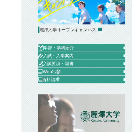
麗澤大学オープンキャンパス
学部・学科紹介
入試・入学案内
入試要項・願書
Web出願
資料請求