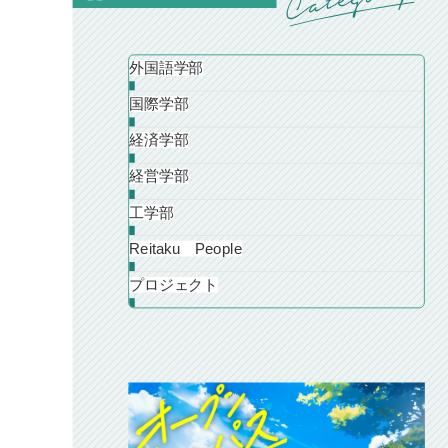
外国語学部
国際学部
経済学部
経営学部
工学部
Reitaku People
プロジェクト