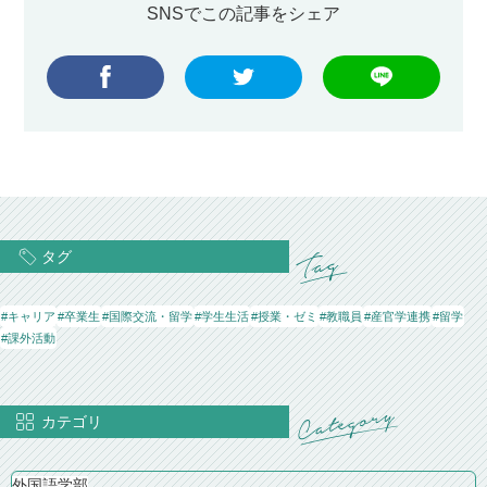
SNSでこの記事をシェア
タグ
#キャリア
#卒業生
#国際交流・留学
#学生生活
#授業・ゼミ
#教職員
#産官学連携
#留学
#課外活動
カテゴリ
外国語学部