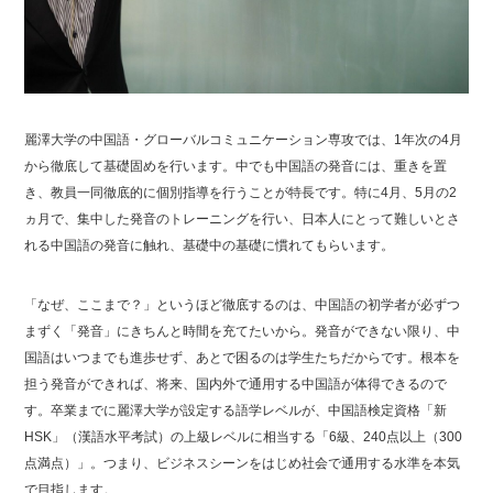
麗澤大学の中国語・グローバルコミュニケーション専攻では、1年次の4月
から徹底して基礎固めを行います。中でも中国語の発音には、重きを置
き、教員一同徹底的に個別指導を行うことが特長です。特に4月、5月の2
ヵ月で、集中した発音のトレーニングを行い、日本人にとって難しいとさ
れる中国語の発音に触れ、基礎中の基礎に慣れてもらいます。
「なぜ、ここまで？」というほど徹底するのは、中国語の初学者が必ずつ
まずく「発音」にきちんと時間を充てたいから。発音ができない限り、中
国語はいつまでも進歩せず、あとで困るのは学生たちだからです。根本を
担う発音ができれば、将来、国内外で通用する中国語が体得できるので
す。卒業までに麗澤大学が設定する語学レベルが、中国語検定資格「新
HSK」（漢語水平考試）の上級レベルに相当する「6級、240点以上（300
点満点）」。つまり、ビジネスシーンをはじめ社会で通用する水準を本気
で目指します。