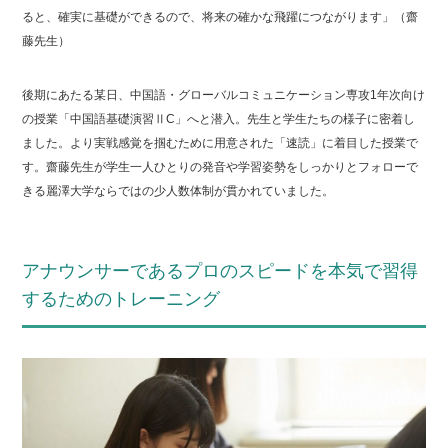
ると、確実に基礎ができるので、将来の確かな飛躍につながります」（齋
藤先生）
後期にあたる某日、中国語・グローバルコミュニケーション専攻1年次向け
の授業「中国語基礎演習ⅡC」へと潜入。先生と学生たちの様子に密着し
ました。より実戦感覚を掴むために用意された「速読」に着目した授業で
す。齋藤先生が学生一人ひとりの発音や学習姿勢をしっかりとフォローで
きる麗澤大学ならではの少人数体制が貫かれていました。
アナウンサーであるプロのスピードを本気で習得
するためのトレーニング