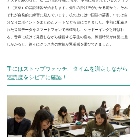
テストが終わると、次に17名の学生たちが、事前に渡されているスクリプ
ト（文章）の音読練習が始まります。先生の掛け声がかかる前から、それ
ぞれが自発的に練習に励んでいます。机の上には中国語の辞書、中には自
分なりにポイントをまとめたノートなども目につきました。事前に配布さ
れた音源データをスマートフォンで再確認し、シャドーイングと呼ばれ
る、音声に続けて発音しながら練習する学生の姿も。練習時間が終盤に差
しかかると、徐々にクラス内の空気が緊張感を帯びてきました。
手にはストップウォッチ。タイムを測定しながら
速読度をシビアに確認！