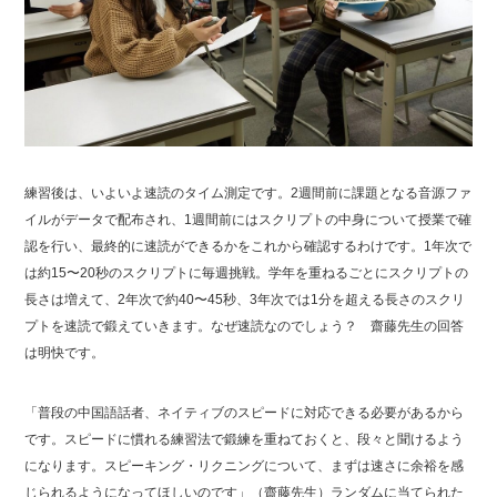
練習後は、いよいよ速読のタイム測定です。2週間前に課題となる音源ファ
イルがデータで配布され、1週間前にはスクリプトの中身について授業で確
認を行い、最終的に速読ができるかをこれから確認するわけです。1年次で
は約15〜20秒のスクリプトに毎週挑戦。学年を重ねるごとにスクリプトの
長さは増えて、2年次で約40〜45秒、3年次では1分を超える長さのスクリ
プトを速読で鍛えていきます。なぜ速読なのでしょう？ 齋藤先生の回答
は明快です。
「普段の中国語話者、ネイティブのスピードに対応できる必要があるから
です。スピードに慣れる練習法で鍛練を重ねておくと、段々と聞けるよう
になります。スピーキング・リクニングについて、まずは速さに余裕を感
じられるようになってほしいのです」（齋藤先生）ランダムに当てられた