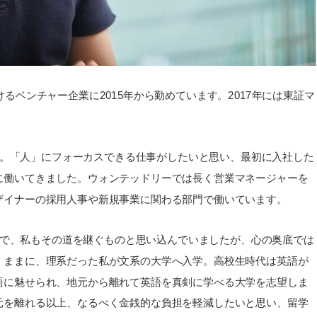
るベンチャー企業に2015年から勤めています。2017年には東証マ
す。「人」にフォーカスできる仕事がしたいと思い、最初に入社した
に働いてきました。ウォンテッドリーでは長く営業マネージャーを
ザイナーの採用人事や新規事業に関わる部門で働いています。
士で、私もその道を継ぐものと思い込んでいましたが、心の奥底では
くままに、理系だった私が文系の大学へ入学。高校生時代は英語が
語に魅せられ、地元から離れて英語を真剣に学べる大学を志望しま
元を離れる以上、なるべく金銭的な負担を軽減したいと思い、留学