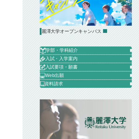
麗澤大学オープンキャンパス
学部・学科紹介
入試・入学案内
入試要項・願書
Web出願
資料請求