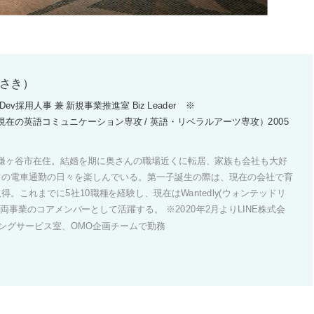
まさき）
v採用人事 兼 新規事業推進室 Biz Leader ※
在の英語コミュニケーション専攻 / 英語・リベラルアーツ専攻）2005
鎌ヶ谷市在住。結婚を期に奥さんの職場近くに転居、家族も会社も大好
ての電車通勤の日々を楽しんでいる。第一子誕生の際は、現在の会社で育
。これまでに5社10職種を経験し、現在はWantedly(ウォンテッドリ
両事業のコアメンバーとして活躍する。 ※2020年2月よりLINE株式会
ピングサービス室、OMO企画チームで勤務