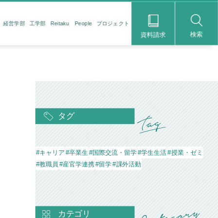
経営学部
工学部
Reitaku People
プロジェクト
検索
資料請求
タグ
#キャリア
#卒業生
#国際交流・留学
#学生生活
#授業・ゼミ
#教職員
#産官学連携
#留学
#課外活動
カテゴリ