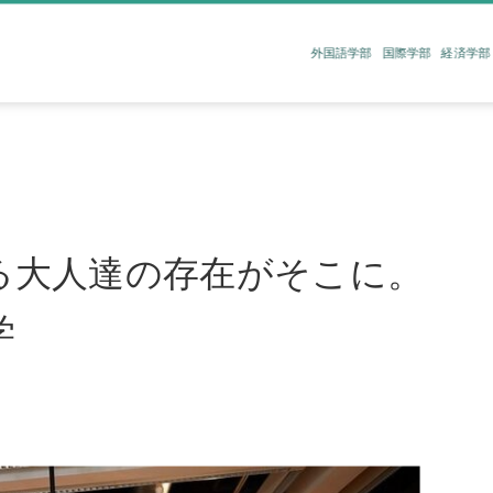
外国語学部
国際学部
経済学部
｜
る大人達の存在がそこに。
学