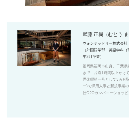
武藤 正樹（むとう 
ウォンテッドリー株式会社 De
［外国語学部 英語学科（現
年3月卒業］
福岡県福岡市出身。千葉県
きで、片道1時間以上かけ
児休暇第一号として3ヵ月取得
ー)で採用人事と新規事業の
社O2Oカンパニーショッ