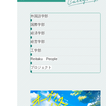
外国語学部
国際学部
経済学部
経営学部
工学部
Reitaku People
プロジェクト