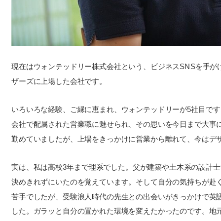
現在はウォンテッドリー株式会社という、ビジネスSNSを手がけ
ザーズに上場した会社です。
いろいろな経験、ご縁に恵まれ、ウォンテッドリーが5社目で
会社で配属された営業職に魅せられ、その思いを今日まで大事
勤めていましたが、上場をきっかけに営業から離れて、今はデ
実は、私は高校3年まで理系でした。父が建築や土木系の設計
決めきれずにいたのを覚えています。そして自分の気持ちが赴
苦手でしたが、受験浪人時代の先生との出会いがきっかけで英
した。ガラッと自分の置かれた環境を変えたかったのです。地