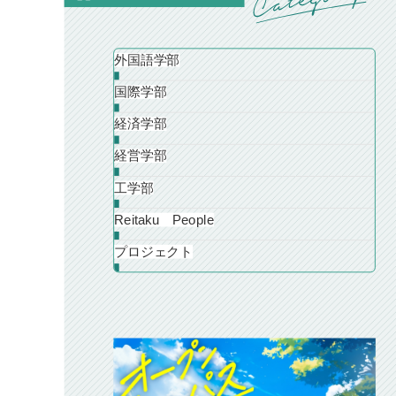
外国語学部
国際学部
経済学部
経営学部
工学部
Reitaku People
プロジェクト