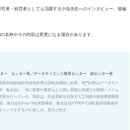
研究者・経営者としても活躍する小塩先生へのインタビュー。後編
学部の名称やその内容は変更になる場合があります。
センター センター長／データサイエンス教育センター 副センター長
院新領域創成科学研究科博士課程在籍時に起業。専門分野はデータサイ
習・集合知）。特に医療や教育など人間と密接な領域での情報システム
実装を行っている。現在は、社会貢献を目指す人工知能や新規事業開発
役、株式会社Four H代表取締役、株式会社HYPER CUBE最高情報責任
キャンプをするのが楽しみ。焚火が好き。