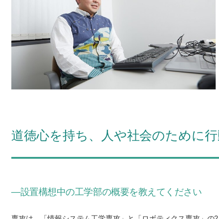
道徳心を持ち、人や社会のために行
―設置構想中の工学部の概要を教えてください
専攻は、「
情報システム工学専攻
」と「
ロボティクス専攻
」の