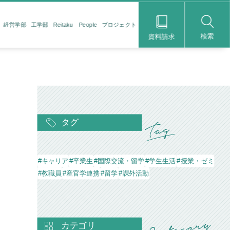
経営学部
工学部
Reitaku People
プロジェクト
検索
資料請求
タグ
#キャリア
#卒業生
#国際交流・留学
#学生生活
#授業・ゼミ
#教職員
#産官学連携
#留学
#課外活動
カテゴリ