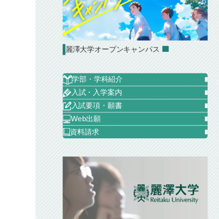
麗澤大学オープンキャンパス
学部・学科紹介
入試・入学案内
入試要項・願書
Web出願
資料請求