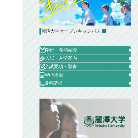
麗澤大学オープンキャンパス
学部・学科紹介
入試・入学案内
入試要項・願書
Web出願
資料請求