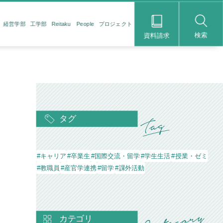
経営学部
工学部
Reitaku People
プロジェクト
検索
資料請求
タグ
#キャリア
#卒業生
#国際交流・留学
#学生生活
#授業・ゼミ
#教職員
#産官学連携
#留学
#課外活動
カテゴリ