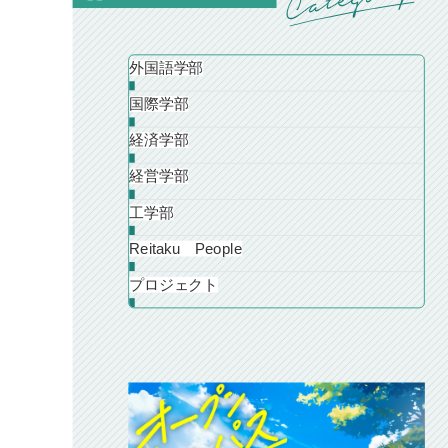
外国語学部
国際学部
経済学部
経営学部
工学部
Reitaku People
プロジェクト