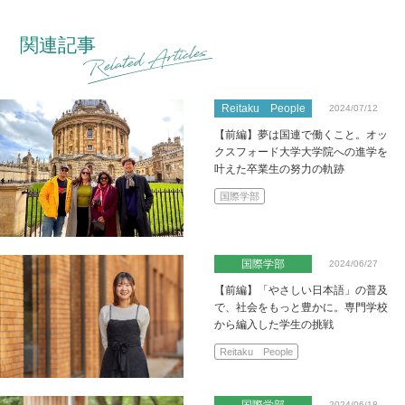
関連記事
Reitaku People
2024/07/12
【前編】夢は国連で働くこと。オッ
クスフォード大学大学院への進学を
叶えた卒業生の努力の軌跡
国際学部
国際学部
2024/06/27
【前編】「やさしい日本語」の普及
で、社会をもっと豊かに。専門学校
から編入した学生の挑戦
Reitaku People
国際学部
2024/06/18