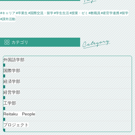
#キャリア
#卒業生
#国際交流・留学
#学生生活
#授業・ゼミ
#教職員
#産官学連携
#留学
#課外活動
カテゴリ
外国語学部
国際学部
経済学部
経営学部
工学部
Reitaku People
プロジェクト