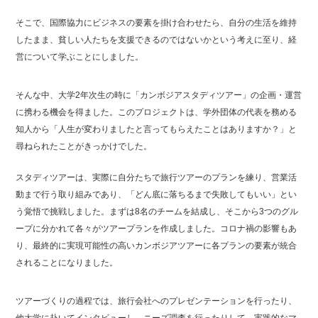
そこで、国際協力にビジネスの要素を掛け合わせたら、自分の生活を維持
したまま、貧しい人たちを支援できるのではないかという考えに至り、経
営について学ぶことにしました。
そんな中、大学2年次生の時に「カンボジアスタディツアー」の企画・運営
に携わる機会を得ました。このプロジェクトは、学外団体の代表を務める
知人から「人生が変わりましたと言ってもらえたことはありますか？」と
尋ねられたことがきっかけでした。
スタディツアーは、実際に自分たちで旅行ツアーのプランを練り、営業活
動まで行う取り組みであり、「どん底に落ちるまで失敗してもいい」とい
う覚悟で挑戦しました。まずは8名のチームを結成し、そこから3つのグル
ープに分かれて各々がツアープランを作成しました。コロナ禍の影響もあ
り、最終的に実現可能性の高いカンボジアツアーに各プランの要素が統合
されることになりました。
ツアーづくりの過程では、旅行会社へのプレゼンテーションを行ったり、