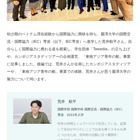
幼少期のベトナム滞在経験から国際協力に興味を持ち、麗澤大学の国際交
流・国際協力（IEC）専攻（以下、IEC専攻）へ進学した荒井航平さん。自
分らしく国際協力に携わる道を模索し、学生団体「Tweedia」の立ち上げ
や、カンボジアスタディツアーの企画運営、「東南アジア青年の船」事業
に従事しました。後編では、荒井さんが企画したカンボジアスタディツア
ーや、「東南アジア青年の船」事業での体験、荒井さんが思う麗澤大学の
魅力について伺います。
荒井 航平
国際学部 国際学科 国際交流・国際協力（IEC）
専攻 2021年入学
学外の仲間とシェアハウスで生活している。起業
して自分がやりたいことでお金を稼ぐスキルを身
につけるため、学内外の活動に日々奮闘中。