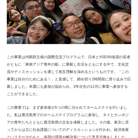
この事業は内閣府主催の国際交流プログラムで、日本とASEAN各国の若者
がともに「東南アジア青年の船」に乗船し生活をともにする中で、文化交
流やディスカッションを通じて相互理解を深めるというものです。「この
事業は自分のためにある！」と直感して、締め切り2時間前に滑り込みで応
募しました。幸運にも参加が認められ、3年次生の12月に事業へ参加する
ことができました。
この事業では、まず参加者が5つの県に分かれてホームステイを行いまし
た。私は鹿児島県でのホームステイプログラムに参加し、タイとカンボジ
アの青年たちとともに鹿児島県の文化を体験しました。その後、東京に戻
ってからは主に社会課題についてのディスカッションが行われ、経済発展
というテーマのもと、各国の課題や解決策について意見交換をしました。