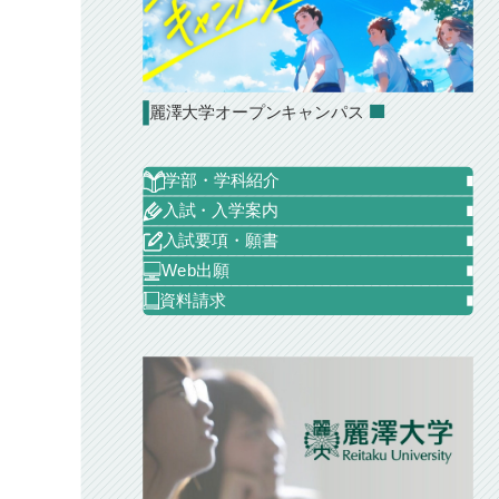
麗澤大学オープンキャンパス
学部・学科紹介
入試・入学案内
入試要項・願書
Web出願
資料請求