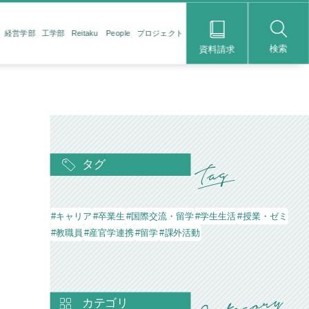
経営学部
工学部
Reitaku People
プロジェクト
検索
資料請求
タグ
#キャリア
#卒業生
#国際交流・留学
#学生生活
#授業・ゼミ
#教職員
#産官学連携
#留学
#課外活動
カテゴリ