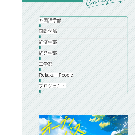
外国語学部
国際学部
経済学部
経営学部
工学部
Reitaku People
プロジェクト