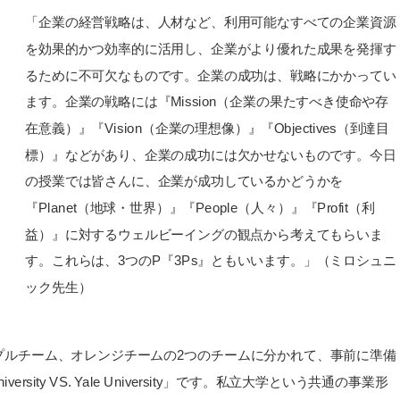
「企業の経営戦略は、人材など、利用可能なすべての企業資源
を効果的かつ効率的に活用し、企業がより優れた成果を発揮す
るために不可欠なものです。企業の成功は、戦略にかかってい
ます。企業の戦略には『Mission（企業の果たすべき使命や存
在意義）』『Vision（企業の理想像）』『Objectives（到達目
標）』などがあり、企業の成功には欠かせないものです。今日
の授業では皆さんに、企業が成功しているかどうかを
『Planet（地球・世界）』『People（人々）』『Profit（利
益）』に対するウェルビーイングの観点から考えてもらいま
す。これらは、3つのP『3Ps』ともいいます。」（ミロシュニ
ック先生）
プルチーム、オレンジチームの2つのチームに分かれて、事前に準備
ity VS. Yale University」です。私立大学という共通の事業形