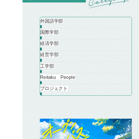
外国語学部
国際学部
経済学部
経営学部
工学部
Reitaku People
プロジェクト