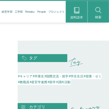
経営学部
工学部
Reitaku People
プロジェクト
検索
資料請求
タグ
#キャリア
#卒業生
#国際交流・留学
#学生生活
#授業・ゼミ
#教職員
#産官学連携
#留学
#課外活動
カテゴリ