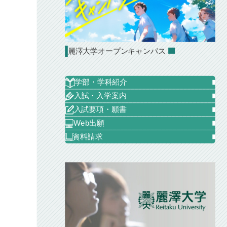
麗澤大学オープンキャンパス
学部・学科紹介
入試・入学案内
入試要項・願書
Web出願
資料請求