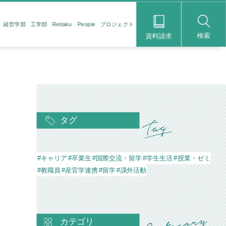
経営学部
工学部
Reitaku People
プロジェクト
検索
資料請求
タグ
#キャリア
#卒業生
#国際交流・留学
#学生生活
#授業・ゼミ
#教職員
#産官学連携
#留学
#課外活動
カテゴリ