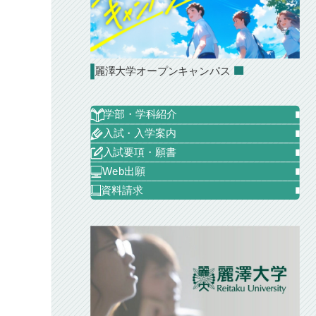
麗澤大学オープンキャンパス
学部・学科紹介
入試・入学案内
入試要項・願書
Web出願
資料請求