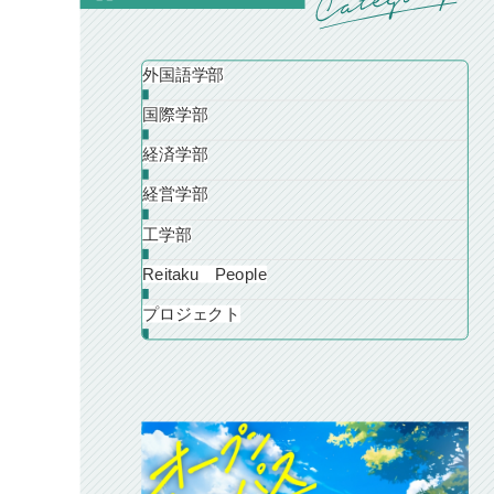
外国語学部
国際学部
経済学部
経営学部
工学部
Reitaku People
プロジェクト