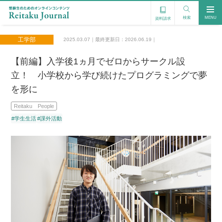
検索
MENU
資料請求
工学部
2025.03.07｜最終更新日：2026.06.19｜
【前編】入学後1ヵ月でゼロからサークル設
立！ 小学校から学び続けたプログラミングで夢
を形に
Reitaku People
#学生生活
#課外活動