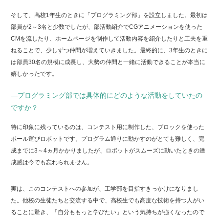
そして、高校1年生のときに「プログラミング部」を設立しました。最初は
部員が2～3名と少数でしたが、部活動紹介でCGアニメーションを使った
CMを流したり、ホームページを制作して活動内容を紹介したりと工夫を重
ねることで、少しずつ仲間が増えていきました。最終的に、3年生のときに
は部員30名の規模に成長し、大勢の仲間と一緒に活動できることが本当に
嬉しかったです。
―プログラミング部では具体的にどのような活動をしていたの
ですか？
特に印象に残っているのは、コンテスト用に制作した、ブロックを使った
ボール運びロボットです。プログラム通りに動かすのがとても難しく、完
成までに3～4ヵ月かかりましたが、ロボットがスムーズに動いたときの達
成感は今でも忘れられません。
実は、このコンテストへの参加が、工学部を目指すきっかけになりまし
た。他校の生徒たちと交流する中で、高校生でも高度な技術を持つ人がい
ることに驚き、「自分ももっと学びたい」という気持ちが強くなったので