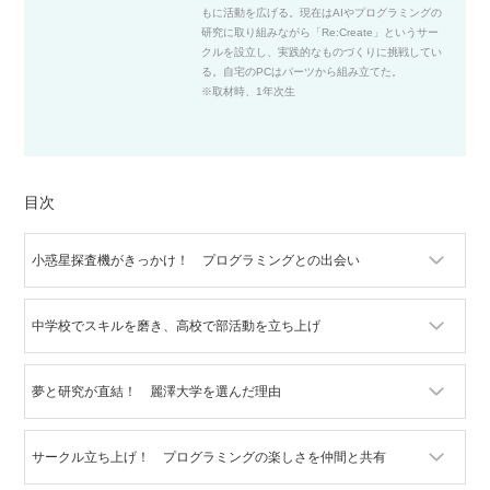
もに活動を広げる。現在はAIやプログラミングの
研究に取り組みながら「Re:Create」というサー
クルを設立し、実践的なものづくりに挑戦してい
る。自宅のPCはパーツから組み立てた。
※取材時、1年次生
目次
小惑星探査機がきっかけ！ プログラミングとの出会い
中学校でスキルを磨き、高校で部活動を立ち上げ
夢と研究が直結！ 麗澤大学を選んだ理由
サークル立ち上げ！ プログラミングの楽しさを仲間と共有