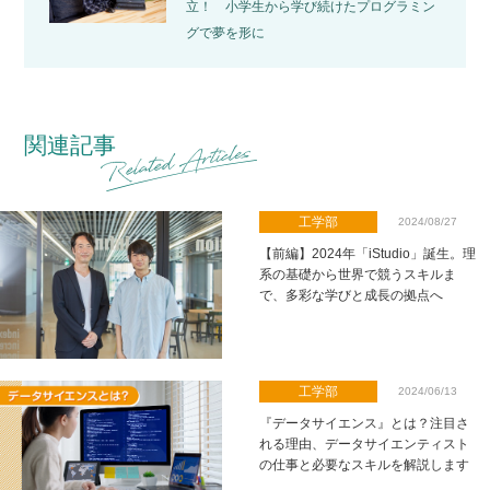
立！ 小学生から学び続けたプログラミン
グで夢を形に
関連記事
工学部
2024/08/27
【前編】2024年「iStudio」誕生。理
系の基礎から世界で競うスキルま
で、多彩な学びと成長の拠点へ
工学部
2024/06/13
『データサイエンス』とは？注目さ
れる理由、データサイエンティスト
の仕事と必要なスキルを解説します