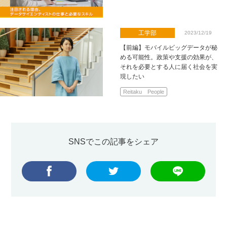
工学部
2023/12/19
【前編】モバイルビッグデータが秘
める可能性。政策や支援の効果が、
それを必要とする人に届く社会を実
現したい
Reitaku People
SNSでこの記事をシェア