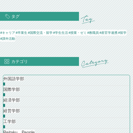
タグ
#キャリア
#卒業生
#国際交流・留学
#学生生活
#授業・ゼミ
#教職員
#産官学連携
#留学
#課外活動
カテゴリ
外国語学部
国際学部
経済学部
経営学部
工学部
Reitaku People