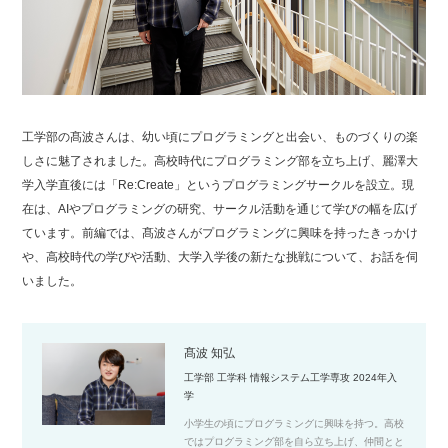
工学部の髙波さんは、幼い頃にプログラミングと出会い、ものづくりの楽
しさに魅了されました。高校時代にプログラミング部を立ち上げ、麗澤大
学入学直後には「Re:Create」というプログラミングサークルを設立。現
在は、AIやプログラミングの研究、サークル活動を通じて学びの幅を広げ
ています。前編では、髙波さんがプログラミングに興味を持ったきっかけ
や、高校時代の学びや活動、大学入学後の新たな挑戦について、お話を伺
いました。
髙波 知弘
工学部 工学科 情報システム工学専攻 2024年入
学
小学生の頃にプログラミングに興味を持つ。高校
ではプログラミング部を自ら立ち上げ、仲間とと