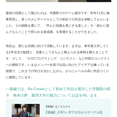
最初の目標として掲げたのは、学園祭でのゲーム展示です。昨年11月に無
事実現し、多くの人にサークルとしての初めての作品を体験してもらいま
した。その経験を通じて、「学んだ知識を形にする楽しさ」や「誰かに遊
んでもらうことで得られる達成感」を実感することができました。
現在は、新たな目標に向けて活動しています。まずは、来年度入学してく
る1年次生の勧誘と、先輩としてきちんと教えられる体制を整えることで
す。そして、「U-22プログラミング・コンテスト」など外部のコンテスト
への挑戦です。いまはメンバー全員で出品に向けたアイデアを練っている
段階で、これまでの学びを活かしながら、さらにレベルの高い作品づくり
に挑戦しています。
―後編では、Re:Createとして初めて作品を展示した学園祭の様
子、将来の夢、麗澤大学の魅力についてお話を伺います。
【後編】は
こちら
から
【後編】入学1ヶ月でゼロからサークル設