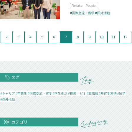
Reitaku People
#国際交流・留学
#課外活動
2
3
4
5
6
7
8
9
10
11
12
タグ
#キャリア
#卒業生
#国際交流・留学
#学生生活
#授業・ゼミ
#教職員
#産官学連携
#留学
#課外活動
カテゴリ