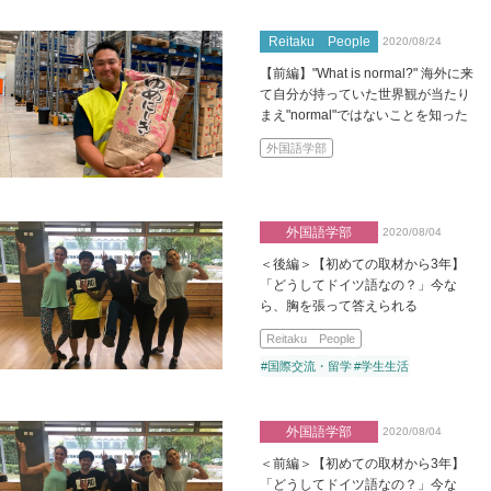
Reitaku People
2020/08/24
【前編】"What is normal?" 海外に来
て自分が持っていた世界観が当たり
まえ"normal"ではないことを知った
外国語学部
外国語学部
2020/08/04
＜後編＞【初めての取材から3年】
「どうしてドイツ語なの？」今な
ら、胸を張って答えられる
Reitaku People
#国際交流・留学
#学生生活
外国語学部
2020/08/04
＜前編＞【初めての取材から3年】
「どうしてドイツ語なの？」今な