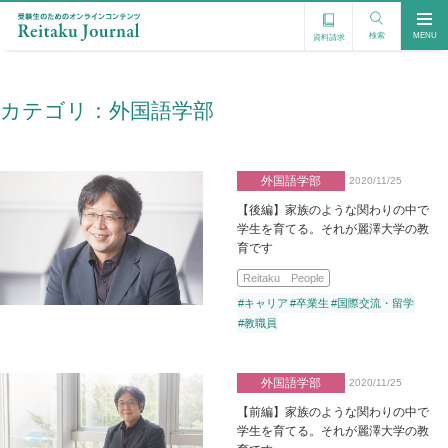
検索
MENU
資料請求
カテゴリ：
外国語学部
外国語学部
2020/11/25
【後編】家族のような関わりの中で
学生を育てる。それが麗澤大学の教
育です
Reitaku People
#キャリア
#卒業生
#国際交流・留学
#教職員
外国語学部
2020/11/25
【前編】家族のような関わりの中で
学生を育てる。それが麗澤大学の教