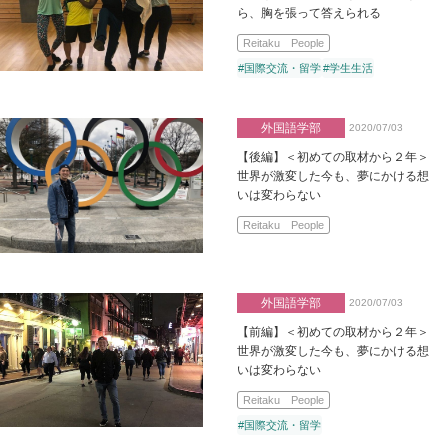
ら、胸を張って答えられる
Reitaku People
#国際交流・留学
#学生生活
外国語学部
2020/07/03
【後編】＜初めての取材から２年＞
世界が激変した今も、夢にかける想
いは変わらない
Reitaku People
外国語学部
2020/07/03
【前編】＜初めての取材から２年＞
世界が激変した今も、夢にかける想
いは変わらない
Reitaku People
#国際交流・留学