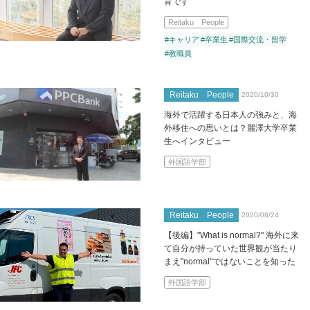
育です
Reitaku People
#キャリア
#卒業生
#国際交流・留学
#教職員
Reitaku People
2020/10/30
海外で活躍する日本人の強みと、海
外移住への思いとは？麗澤大学卒業
生へインタビュー
外国語学部
Reitaku People
2020/08/24
【後編】"What is normal?" 海外に来
て自分が持っていた世界観が当たり
まえ"normal"ではないことを知った
外国語学部