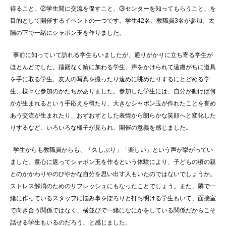
得ること、②学生間に交流を促すこと、③センターを知ってもらうこと、を
目的として開催するイベントの一つです。学生42名、教職員3名が参加。太
陽の下で一緒にシャボン玉を作りました。
事前に知っていて訪れる学生もいましたが、通りがかりに立ち寄る学生が
ほとんどでした。躊躇なく輪に加わる学生、声をかけられて遠慮がちに道具
を手に取る学生、友人の写真を撮ったり遠めに眺めたりするにとどめる学
生、様々な参加のかたちがありました。参加した学生には、自分が動けば何
かが生まれるという手応えを得たり、大きなシャボン玉が作れたことを誉め
あう交流が生まれたり、おずおずとした表情から朗らかな笑顔へと変化した
りするなど、いろいろな様子が見られ、開催の意義を感じました。
学生からも教職員からも、「久しぶり」「楽しい」という声が挙がってい
ました。童心に返ってシャボン玉を作るという体験により、子どもの頃の親
とのかかわりやのびやかな自分を思い出す人もいたのではないでしょうか。
ストレス解消のためのリフレッシュにもなったことでしょう。また、隣で一
緒に作っているスタッフに悩み事をぽろりと打ち明ける学生もいて、面接室
で向き合う関係ではなく、横並びで一緒になにかをしている関係だからこそ
話せる学生もいるのだろう、と感じました。