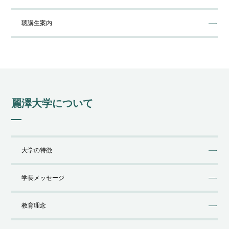
聴講⽣案内
麗澤⼤学について
大学の特徴
学⻑メッセージ
教育理念