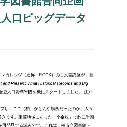
大学図書館合同企画
史人口ビッグデータ
プンカレッジ（
通称：ROCK）の古文書講座が、麗
st and Present: What Historical Records and Big
歴史人口資料寄贈を機にスタートし
ました。 江戸
ップし、ここ（柏）がどんな場所だったのか、人々
解き
ます。東葛地域にあった「小金牧」
で約二千頭
を再発見する試みです。これは、柏市立図書館・