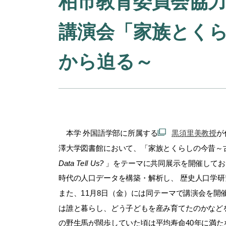
柏市教育委員会協
講演会「家族とく
から迫る～
本学 外国語学部に所属する
黒須里美教授
が
澤大学図書館において、「家族とくらしの今昔～
Data Tell Us?
」をテーマに共同展示を開催しており
時代の人口データを構築・解析し、 歴史人口学
また、11月8日（金）には同テーマで講演会を
は誰と暮らし、どう子どもを産み育てたのかなど
の野生馬が闊歩していた頃は平均寿命40年に満た