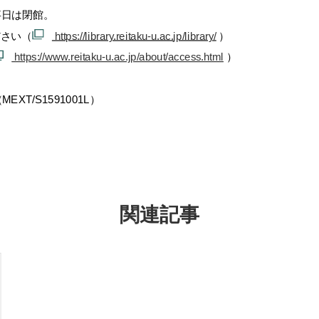
事日は閉館。
ださい（
https://library.reitaku-u.ac.
jp/library/
）
https://www.reitaku-u.ac.jp/
about/access.html
）
EXT/
S1591001L）
関連記事