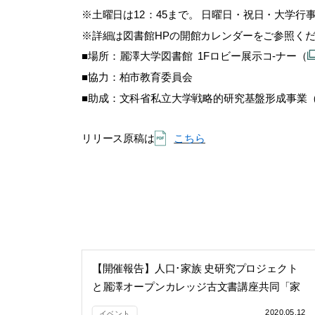
※土曜日は12：45まで。 日曜日・祝日・大学行
※詳細は図書館HPの開館カレンダーをご参照く
■場所：麗澤大学図書館 1Fロビー展示コ-ナー（
■
協力：柏市教育委員会
■助成：文科省私立大学戦略的研究基盤形成事業（M
リリース原稿は
こちら
【開催報告】人口･家族 史研究プロジェクト
と麗澤オープンカレッジ古文書講座共同「家
族とくらしの今昔」展示・講演会を開催
2020.05.12
イベント