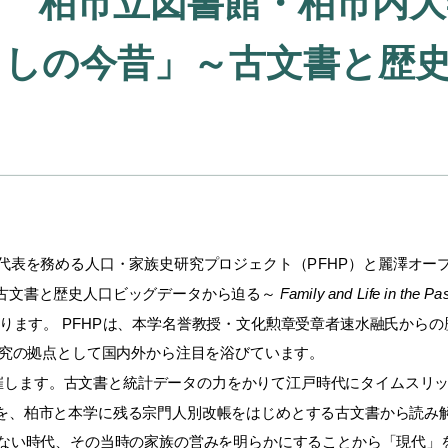
力 柏市立図書館・柏市内
らしの今昔」～古文書と歴
代表を務める人口・
家族史研究プロジェクト（PFHP）と麗澤オー
古文書と歴史人口ビッグデータから迫る～
Family and Life in the Pa
ます。 PFHPは、本学名誉教授・
文化勲章受章者速水融氏からの
研究の拠点として国内外から注目を浴びています。
開催します。古文書と統計データの力をかりて江戸時代にタイムスリ
を、柏市と本学に残る宗門人別改帳をはじめとする古文書から読み
ない
時代、その当時の家族の営みを明らかにすることから「現代」