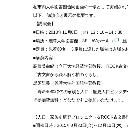
柏市内大学図書館合同企画の一環として実施され
以下、 講演会と展示の概要です。
【講演会】
■日時：2019年11月8日（金）13：10～14：30
■場所：麗澤大学図書館 3F AVホール（
htt
■定員：先着60名 ※定員に達した場合は入場を
■講演内容：
高橋美由紀（立正大学経済学部教授、 ROCK古
「古文書から読み解く柏のくらし」
黒須里美（麗澤大学外国語学部教授）
「寿命40年時代の家族と人口：歴史人口ビッグデ
※参加費無料：どなたでもご参加いただけます。
【人口・家族史研究プロジェクト＆ROCK古文書
■開催日時：2019年9月20日(金)～12月19日(木)