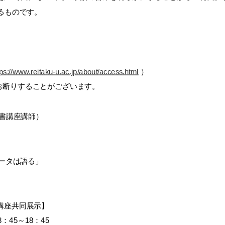
るものです。
ps://www.reitaku-u.ac.jp/
about/access.html
）
お断りすることがございます。
文書講座講師）
ータは語る」
講座共同展示】
 8：45～18：45