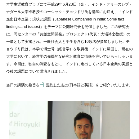
本学生涯教育プラザにて平成29年6月23日（金）、インド・デリーのシブ・
ナダール大学准教授のコーシック・チョウドリ氏を講師にお迎え、「インド
進出日本企業：現状と課題（Japanese Companies in India: Some fact
findings and issues)」をテーマに公開研究会を開催しました。この研究会
は、同センターの「共創空間開発」プロジェクト(代表：大場裕之教授）の
一環として実施され、一般社会人と学生を含む10数名が参加しました。チ
ョウドリ氏は、本学で博士号（経営学）を取得後、インドに帰国し、現在の
大学において、経営学の先端的な研究と教育に情熱を注いでいらっしゃいま
す。今回は、独自の調査をもとに、インドに進出している日本企業の実態と
今後の課題について講演されました。
当日の講演の趣旨を
要約したもの
(日本語と英語）をご紹介いたします。