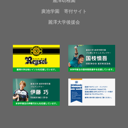
麗澤幼稚園
廣池学園 寄付サイト
麗澤大学後援会