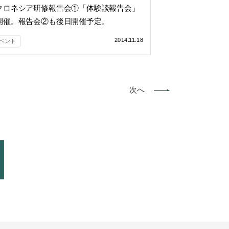
クロネシア研修報告会①「体験談報告会」
開催。報告会②も後日開催予定。
2014.11.18
ベント
次へ