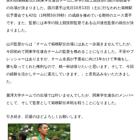
第95回箱根駅伝の関東学生連合チームに本学の陸上競技部の国川恭朗選手
の出場が決まりました。国川選手は先日10月13日（土)に行なわれた箱根駅
伝予選会でも42位（1時間3分39秒）の成績を修めている期待のエース選手
です。また、監督には本学の陸上競技部監督である山川達也監督の就任が決
まりました。
山川監督からは「チームで箱根駅伝出場にはあと一歩届きませんでしたが、
今回初めて関東学生連合チームの監督を務めることになりました。
不安やプ
レッシャーはありますが、チーム全員が予選会に向け
1
年かけて準備をし、
勝ち取ってくれた権利なので、精一杯頑張りたいと思います。
そして、今回
の経験を活かしチームに還元していきます。」と意気込みをいただきまし
た。
麗澤大学チームでの出場では叶いませんでしたが、関東学生連合のメンバー
として、そして監督として箱根駅伝本戦を戦うことになりました。
引き続き、応援のほどよろしくお願いします。