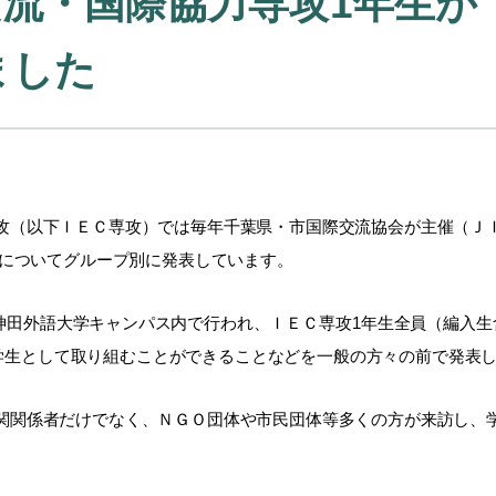
流・国際協力専攻1年生が
ました
攻（以下ＩＥＣ専攻）では毎年千葉県・市国際交流協会が主催（ＪＩ
）についてグループ別に発表しています。
日）神田外語大学キャンパス内で行われ、ＩＥＣ専攻1年生全員（編入
、学生として取り組むことができることなどを一般の方々の前で発表
関関係者だけでなく、ＮＧＯ団体や市民団体等多くの方が来訪し、