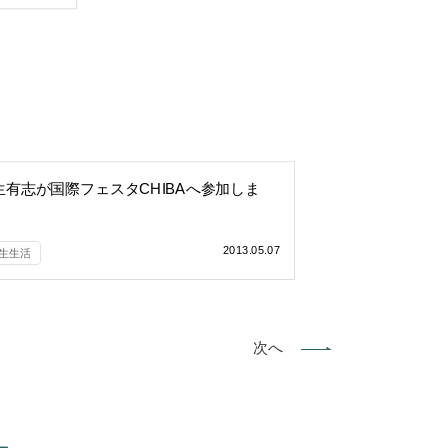
生有志が国際フェスタCHIBAへ参加しま
！
2013.05.07
生生活
次へ