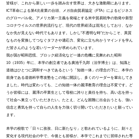
皆様が、これから新しい一歩を踏み出す世界は、大きな激動期にあります。
ICT革命による第4次産業の台頭、メガ自由貿易協定（FTA）によるビジネス
のグローバル化、アメリカ第一主義を発端とする米中貿易戦争の勃発や新型
コロナウイルスの世界的流行など、現代の世界経済は混沌としており、なか
なか先が見えない時代でもあります。しかし“不透明な時”だからこそ、異質
なものを変換してつなぐタフさや適応力、変化に立ち向かうマインドを学ん
だ皆さんのような若いリーダーが求められています。
我が国が昭和恐慌、ブロック経済化など一連の危機に見舞われた昭和
10（1935）年に、本学の創立者である廣池千九郎（法学博士）は、知識と
道徳はひとつに調和すべきであるという「知徳一体」の理念の下に、本学の
前身である道徳科学専攻塾をこの地に開設し、多くのリーダーを輩出してき
ました。時代は変わっても、この知徳一体の麗澤教育の理念は不変です。ど
うか皆様には、麗澤の卒業生として母校に誇りと責任を持ち、高い志を持っ
て社会へ巣立っていただきたい。たとえ、どんな困難に出会おうとも、強い
信念と勇気を持って自らの人生を力強く切り開いていただきたいと願ってい
ます。
本学の校歌で「日々に孜孜、日に新たなり」と歌われているように、刻々と
変化する現代社会の中で、今後とも皆様が、本学でこれまでに習得された専