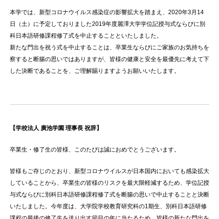
本学では、新型コロナウイルス感染症の影響拡大を踏まえ、2020年3月14
日（土）に予定しておりました2019年度麗澤大学学位記授与式ならびに別
科日本語研修課程修了式を中止することといたしました。
新たな門出を祝う式を中止することは、卒業生ならびにご家族のお気持ちを
察すると断腸の思いではありますが、皆様の健康と安全を最優先に考えて下
した決断であることを、ご理解賜りますようお願いいたします。
【学校法人 廣池学園 理事長 祝辞】
卒業生・修了生の皆様、このたびは誠におめでとうございます。
皆様もご存じのとおり、新型コロナウイルスが日本国内においても感染拡大
していることから、卒業生の皆様のリスクを最大限軽減するため、学位記授
与式ならびに別科日本語研修課程修了式を断腸の思いで中止することと決断
いたしました。今年度は、大学院学校教育研究科の1期生、別科日本語研修
課程の最後の修了生を送り出す節目の年に当たるため、皆様の新たな門出を