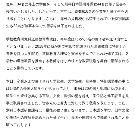
位を、34名に修士の学位を、そして別科日本語研修課程44名に修了証書を
授与いたしました。したがって、本年は、総数616名の卒業生と修了生を送
り出すことになります。さらに、海外の提携校から留学されている特別聴講
生も22名が無事本学での留学を終了されました。
学校教育研究科道徳教育専攻は、今年度はじめて6名の修了者を送り出すこ
ととなりました。2018年に我が国で初めて開設された道徳教育に特化した
専攻を持つ大学院で、道徳教育の理論と実践を学んでこられた修了者は、各
学校の道徳教育を推進する教師をはじめ様々な教育現場を舞台に活躍される
ことを期待しています。
本日、卒業および修了された学部生、大学院生、別科生、特別聴講生の中に
は143名の外国人留学生が含まれており、出身は20の国と地域に及びます。
留学生の皆様は異なる言語、文化、習慣の壁を越え、学位記と修了証書を見
事に取得されました。皆さんのご努力に対して深く敬意を表します。また、
別科日本語研修課程は、最後の修了生となります。日本語を学び、日本文化
や事情への理解を深められた修了生が、母国や国際社会で飛躍されることを
願っております。