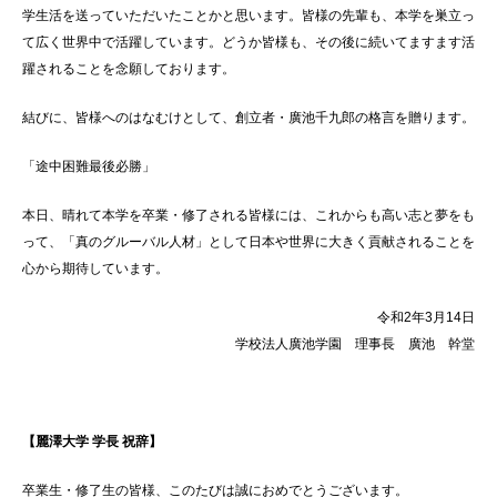
学生活を送っていただいたことかと思います。皆様の先輩も、本学を巣立っ
て広く世界中で活躍しています。どうか皆様も、その後に続いてますます活
躍されることを念願しております。
結びに、皆様へのはなむけとして、創立者・廣池千九郎の格言を贈ります。
「途中困難最後必勝」
本日、晴れて本学を卒業・修了される皆様には、これからも高い志と夢をも
って、「真のグルーバル人材」として日本や世界に大きく貢献されることを
心から期待しています。
令和2年3月14日
学校法人廣池学園 理事長 廣池 幹堂
【麗澤大学 学長 祝辞】
卒業生・修了生の皆様、このたびは誠におめでとうございます。