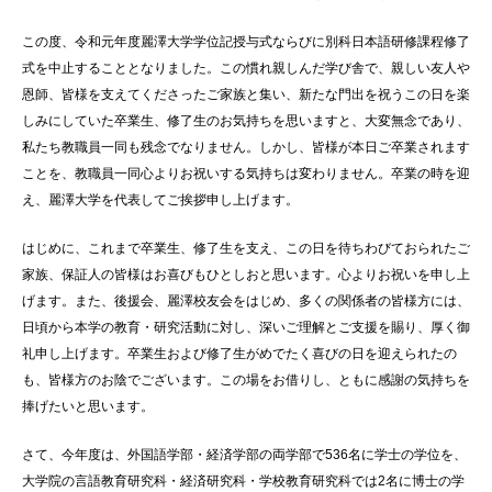
この度、令和元年度麗澤大学学位記授与式ならびに別科日本語研修課程修了
式を中止することとなりました。この慣れ親しんだ学び舎で、親しい友人や
恩師、皆様を支えてくださったご家族と集い、新たな門出を祝うこの日を楽
しみにしていた卒業生、修了生のお気持ちを思いますと、大変無念であり、
私たち教職員一同も残念でなりません。しかし、皆様が本日ご卒業されます
ことを、教職員一同心よりお祝いする気持ちは変わりません。卒業の時を迎
え、麗澤大学を代表してご挨拶申し上げます。
はじめに、これまで卒業生、修了生を支え、この日を待ちわびておられたご
家族、保証人の皆様はお喜びもひとしおと思います。心よりお祝いを申し上
げます。また、後援会、麗澤校友会をはじめ、多くの関係者の皆様方には、
日頃から本学の教育・研究活動に対し、深いご理解とご支援を賜り、厚く御
礼申し上げます。卒業生および修了生がめでたく喜びの日を迎えられたの
も、皆様方のお陰でございます。この場をお借りし、ともに感謝の気持ちを
捧げたいと思います。
さて、今年度は、外国語学部・経済学部の両学部で536名に学士の学位を、
大学院の言語教育研究科・経済研究科・学校教育研究科では2名に博士の学