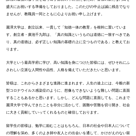
盛大にお祝いする準備をしておりました。このたびの中止は誠に残念でなり
ませんが、教職員一同とともに心よりお祝い申し上げます。
麗澤大学は、創立以来、一貫して「知徳一体の教育」を根幹に置いていま
す。創立者・廣池千九郎は、「真の知識というものは道徳に一致すべきであ
り、真の道徳は、必ず正しい知識の基礎の上に立つものである」と教えてお
ります。
大学という最高学府に学び、高い知識を身につけた皆様には、ぜひそれにふ
さわしい立派な人間性や品性、人格を備えていただきたいと思います。
皆様は、これからさまざまな進路に進まれます。人生の途上には、今般の新
型コロナウイルス感染症のように、想像もできないような難しい問題に直面
することもあるかと思います。しかし、どんな問題に直面しても、これまで
麗澤大学で学んできたことを存分に活かして、困難や苦難を切り開き、社会
に大きく貢献していってくれるものと確信しております。
留学生の皆様は、勉学に励むことはもちろん、日本の社会や日本人について
の理解を深め、多くのよき師や友人との出会いを通して、かけがえのない留