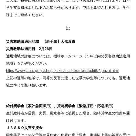
この度、被害にあわれた世帯の方々に、心よりお見舞い申し上げます。日本
学生支援機構より以下のお知らせがあります。申請を希望される方は、学生
課までご連絡ください。
記
災害救助法適用地域 【岩手県】大船渡市
災害救助法適用日 2月26日
適用地域の詳細については、機構ホームページ（１年以内の災害救助法適用
地域）をご確認ください。
https://www.jasso.go.jp/shogakukin/moshikomi/rinji/chiiki/genzai.html
上記の近隣の地域で、同等の災害に遭った世帯の学生等についても、適用地
域に準じて取り扱います。
給付奨学金【家計急変採用】、貸与奨学金【緊急採用・応急採用】
生計維持者が震災、火災、風水害等に被災した場合、随時奨学生の推薦を受
け付けます。
ＪＡＳＳＯ災害支援金
学生等又はその父母等が居住する住宅に床上浸水・半壊以上等の被害を受け