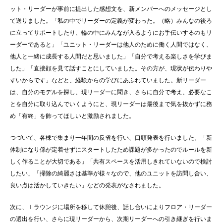
ット・リーダーが事前に提出した感想文を、新メンバーへのメッセージとし
て送りました。「私の中でリーダーの定義が変わった。（略）みんなの後ろ
に立ってサポートしたり、輪の中にみんなが入るようにお手伝いするのもリ
ーダーであると」「ユニット・リーダーは他人のために働く人間ではなく、
他人と一緒に成長する人間だと思いました」「自分で考える楽しさを学びま
した」「直接顔を見て話すことにしていました。その方が、現状が伝わりや
すいからです」などと、経験からの学びにあふれていました。新リーダー
は、自分のモデルを探し、現リーダーに聞き、さらに自分で考え、必要なこ
とを自分に取り込んでいくようにと、現リーダーは最後まで気を抜かずに務
め「有終」を飾ってほしいと激励されました。
つづいて、各棟で集まり一年間の反省を行い、口頭発表を行いました。「新
体制になり係が定着せずにスタートしたため課題が多かったのでルールを新
しく作ることが大切である」「共有スペースを活用しきれていないので検討
したい」「掃除の綺麗さは基準が様々なので、他のユニットを訪問し合い、
良い点は活かしていきたい」などの発表がなされました。
次に、Ｉラウンジに場所を移して休憩後、話し合いによりフロア・リーダー
の選出を行い、さらに現リーダーから、次期リーダーへの引き継ぎを行いま