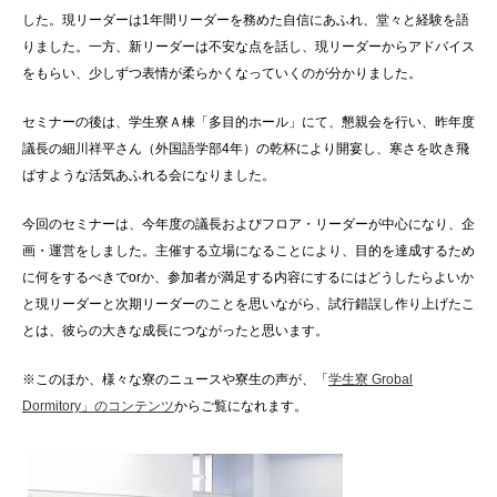
した。現リーダーは1年間リーダーを務めた自信にあふれ、堂々と経験を語
りました。一方、新リーダーは不安な点を話し、現リーダーからアドバイス
をもらい、少しずつ表情が柔らかくなっていくのが分かりました。
セミナーの後は、学生寮Ａ棟「多目的ホール」にて、懇親会を行い、昨年度
議長の細川祥平さん（外国語学部4年）の乾杯により開宴し、寒さを吹き飛
ばすような活気あふれる会になりました。
今回のセミナーは、今年度の議長およびフロア・リーダーが中心になり、企
画・運営をしました。主催する立場になることにより、目的を達成するため
に何をするべきでorか、参加者が満足する内容にするにはどうしたらよいか
と現リーダーと次期リーダーのことを思いながら、試行錯誤し作り上げたこ
とは、彼らの大きな成長につながったと思います。
※このほか、様々な寮のニュースや寮生の声が、「
学生寮 Grobal
Dormitory」のコンテンツ
からご覧になれます。