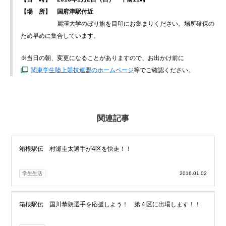
【場 所】 国府津駅付近
麗澤大学のぼり旗を目印にお集まりください。場所確保の
ため早めに集合しています。
※当日の朝、変更になることがありますので、お出かけ前に
関東学生陸上競技連盟のホームページ
等でご確認ください。
関連記事
箱根駅伝 村瀬圭太選手が4区を快走！！
学生生活
2016.01.02
箱根駅伝 国川恭朗選手を応援しよう！ 第４区に出場します！！