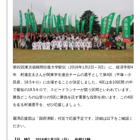
第92回東京箱根間往復大学駅伝（2016年1月2日～3日） に、経済学部4
年 村瀬圭太さんが関東学生連合チームの選手として第4区（平塚～小
田原、18.5キロ）に出場することが決定しました。4区は全10区間 の中
で最短の18.5キロで、スピードランナーが競う区間といわれています。
勝負どころの山登りの5区に勝負を託す重要な役割を担います。この4区
を走る村瀬選手を、ぜひ応援しましょう。
麗澤応援団は「国府津駅」付近で応援予定です。詳細は以下をご確認く
ださい。
【日 時】 2016年1月2日（日） 午前11時