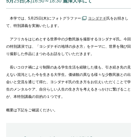
5月
25
日
(
木
)16:50
～
18:30
麗澤大学にて
本学では、
5
月
25
日
(
木
)
にフォトグラファー
ヨシダナギ
氏をお招きし
て、特別講義を実施いたします。
アフリカをはじめとする世界中の少数民族を撮影するヨシダナギ氏。今回
の特別講演では、「ヨシダナギの地球の歩き方」をテーマに、世界を飛び回
り撮影した作品にまつわるお話をしていただきます。
長いコロナ禍により制限のある学生生活を経験した後も、引き続き先の見
えない混沌とした今を生きる大学生。価値観の異なる様々な少数民族との出
会いと交流を通じて得た、ヨシダナギ氏の生き方をお伝えいただくことで学
生のメンタルケア、自分らしい人生の生き方を考えるきっかけに繋げること
が、本特別講義の目的の１つです。
概要は下記をご確認ください。