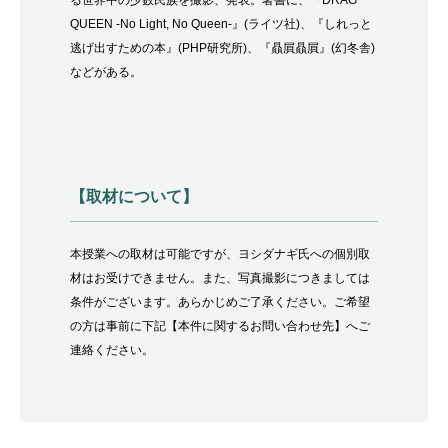
る世界中の少数民族を撮影、発表。著書に、『
DRAG
QUEEN -No Light, No Queen-
』
(
ライツ社
)
、『しれっと
逃げ出すための本』
(PHP
研究所
)
、『贔屓贔屓』
(
幻冬舎
)
などがある。
【取材について】
本授業への取材は可能ですが、ヨシダナギ氏への個別取
材はお受けできません。また、写真撮影につきましては
条件がございます。あらかじめご了承ください。ご希望
の方は事前に下記【本件に関するお問い合わせ先】へご
連絡ください。