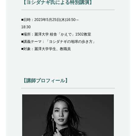
【ヨシダナギ氏による特別講演】
■日時：
2023
年
5
月
25
日
(
木
)16:50
～
18:30
■場所：麗澤大学 校舎「かえで」
1502
教室
■講義テーマ：「ヨシダナギの地球の歩き方」
■対象：麗澤大学学生、教職員
【講師プロフィール】