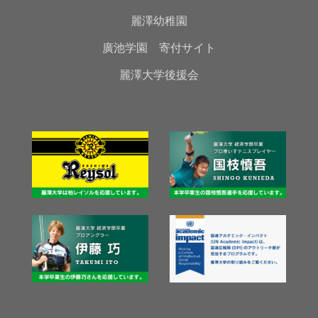
麗澤幼稚園
廣池学園 寄付サイト
麗澤大学後援会