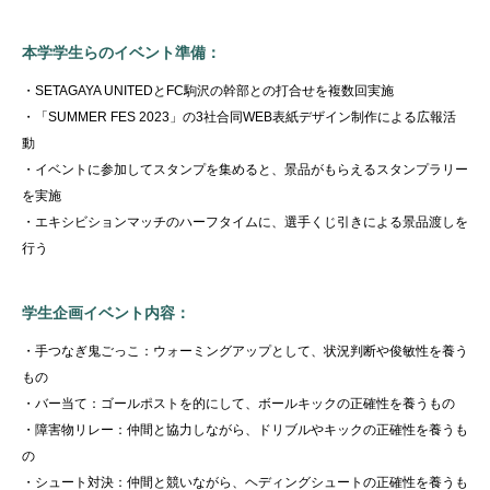
本学学生らのイベント準備：
・SETAGAYA UNITEDとFC駒沢の幹部との打合せを複数回実施
・「SUMMER FES 2023」の3社合同WEB表紙デザイン制作による広報活
動
・イベントに参加してスタンプを集めると、景品がもらえるスタンプラリー
を実施
・エキシビションマッチのハーフタイムに、選手くじ引きによる景品渡しを
行う
学生企画イベント内容：
・手つなぎ鬼ごっこ：ウォーミングアップとして、状況判断や俊敏性を養う
もの
・バー当て：ゴールポストを的にして、ボールキックの正確性を養うもの
・障害物リレー：仲間と協力しながら、ドリブルやキックの正確性を養うも
の
・シュート対決：仲間と競いながら、ヘディングシュートの正確性を養うも