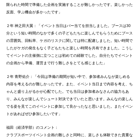
限られた時間で準備した企画を実施することが難しかったです。楽しかった
反面、学ぶ機会が多かったです」
２年 神之田大翼：「イベント当日はバー当てを担当しました。ブースは30
分という短い時間のなかで多くの子どもたちに楽しんでもらうためにブース
の雰囲気、回転率、ケガのリスクに関しては特に配慮しました。短い時間で
したがケガの発生もなく子どもたちと楽しい時間を共有できました。こうし
てイベントの主催側に立つことは初めての経験でした。自分たちでイベント
の企画から準備、運営まで行う難しさをとても感じました」
２年 青野佑介：「今回は準備の期間が短い中で、参加者みんなが楽しめる
内容を考えるのが難しかったです。また、イベント当日まで内容を考え、ち
ゃんと盛り上がるかが心配でした。でも当日は参加者みなさんの協力もあ
り、みんなが楽しんでシュート対決できていたと思います。みんなの楽しん
でる姿を見てこのイベントに参加して良かったなと思いました。またイベン
トがあればぜひ参加したいです」
福田（経済学部）のコメント：
クラブスポーツイベント企画の難しさと同時に、楽しさも体験できた貴重な