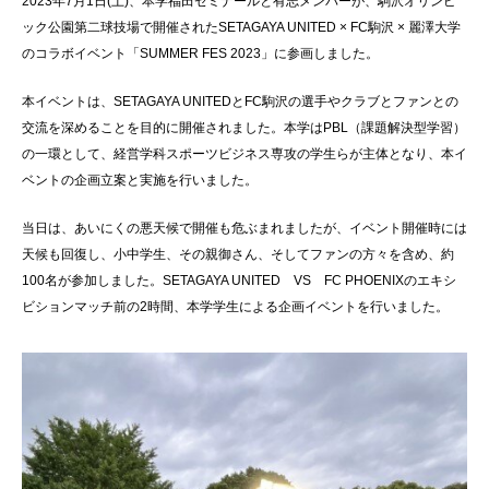
2023年7月1日(土)、本学福田ゼミナールと有志メンバーが、駒沢オリンピ
ック公園第二球技場で開催されたSETAGAYA UNITED × FC駒沢 × 麗澤大学
のコラボイベント「SUMMER FES 2023」に参画しました。
本イベントは、SETAGAYA UNITEDとFC駒沢の選手やクラブとファンとの
交流を深めることを目的に開催されました。本学はPBL（課題解決型学習）
の一環として、経営学科スポーツビジネス専攻の学生らが主体となり、本イ
ベントの企画立案と実施を行いました。
当日は、あいにくの悪天候で開催も危ぶまれましたが、イベント開催時には
天候も回復し、小中学生、その親御さん、そしてファンの方々を含め、約
100名が参加しました。SETAGAYA UNITED VS FC PHOENIXのエキシ
ビションマッチ前の2時間、本学学生による企画イベントを行いました。