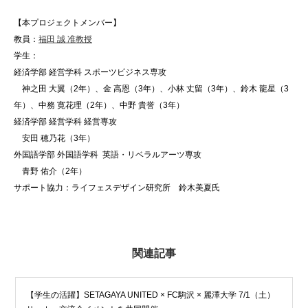
【本プロジェクトメンバー】
教員：
福田 誠 准教授
学生：
経済学部 経営学科 スポーツビジネス専攻
神之田 大翼（2年）、金 高恩（3年）、小林 丈留（3年）、鈴木 龍星（3
年）、中務 寛花理（2年）、中野 貴誉（3年）
経済学部 経営学科 経営専攻
安田 穂乃花（3年）
外国語学部 外国語学科 英語・リベラルアーツ専攻
青野 佑介（2年）
サポート協力：ライフェスデザイン研究所 鈴木美夏氏
関連記事
【学生の活躍】SETAGAYA UNITED × FC駒沢 × 麗澤大学 7/1（土）