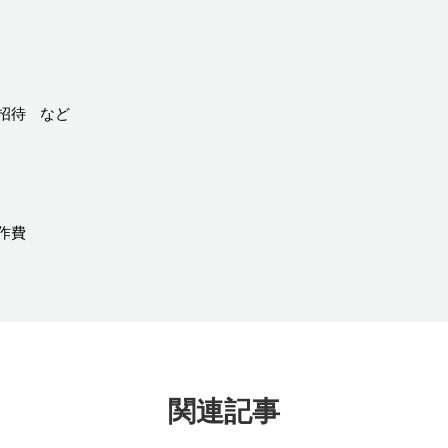
招待 など
作費
関連記事