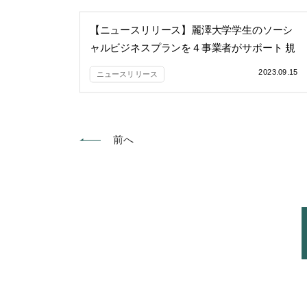
【ニュースリリース】麗澤大学学生のソーシ
ャルビジネスプランを４事業者がサポート 規
格外未利用バナナを使ったクラフトビール
2023.09.15
ニュースリリース
「バナナ de ビール」の商品化に挑戦 フード
ロス削減によって環境への負荷を軽減させ、
SDGsの達成を目指す
前へ