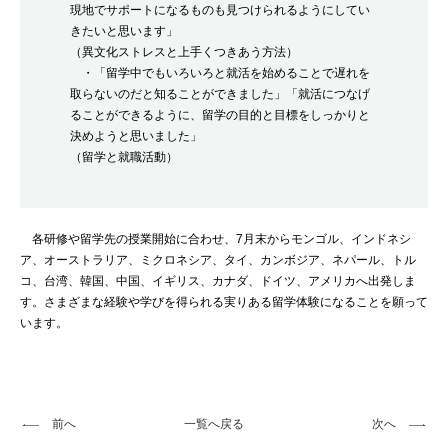
現地でサポートになるものも見つけられるようにしてい
きたいと思
います」
（異文化ストレスと上手くつきあう方法）
・「
留学中でもいろいろと就活を始めることで遅れを
取らないのだと知
ることができました」「就活につなげ
ることができるように、
留学の目的と目標をしっかりと
決めようと思いました」
（留学と就職活動）
各研修や留学先の授業開始に合わせ、7月末からモンゴル、
インドネシ
ア、オーストラリア、ミクロネシア、タイ、
カンボジア、ネパール、トル
コ、台湾、韓国、中国、イギリス、
カナダ、ドイツ、アメリカへ出発しま
す。
さまざまな経験や学びを得られる実りある留学体験になることを願
って
います。
前へ
一覧へ戻る
次へ