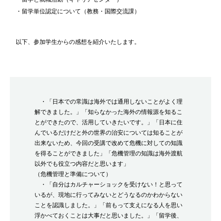
・留学単位認定について（教務・国際交流課）
以下、参加学生からの感想を紹介いたします。
・「
日本での常識は海外では通用しないことがよく理
解できました。」
「知らなかった海外の情報源を知るこ
とができたので、
活用していきたいです。」「
日本に住
んでいるだけだと外の世界の治安については知ることが
出
来ないため、
今回の受講で改めて危機に対しての知識
を得ることができました」
「危機管理の知識は海外渡航
以外でも役立つ内容だと思います」
（危機管理と準備について）
・「自分はカルチャーショックを受けない！と思って
いるが、
現地に行ってみないとどうなるのかわからない
ことを認識しました
。」「
前もって支えになる人を思い
浮かべておくことは大事だと思いまし
た。」「留学後、