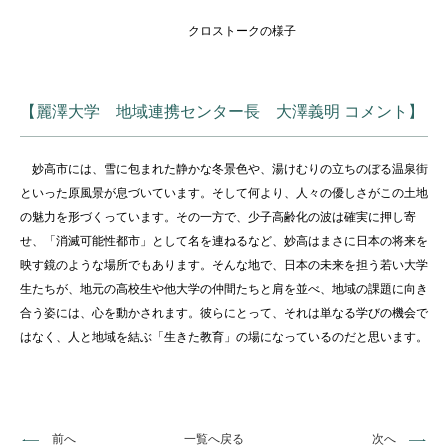
クロストークの様子
【麗澤大学 地域連携センター長 大澤義明 コメント】
妙高市には、雪に包まれた静かな冬景色や、湯けむりの立ちのぼる温泉街
といった原風景が息づいています。そして何より、人々の優しさがこの土地
の魅力を形づくっています。その一方で、少子高齢化の波は確実に押し寄
せ、「消滅可能性都市」として名を連ねるなど、妙高はまさに日本の将来を
映す鏡のような場所でもあります。そんな地で、日本の未来を担う若い大学
生たちが、地元の高校生や他大学の仲間たちと肩を並べ、地域の課題に向き
合う姿には、心を動かされます。彼らにとって、それは単なる学びの機会で
はなく、人と地域を結ぶ「生きた教育」の場になっているのだと思います。
前へ
一覧へ戻る
次へ