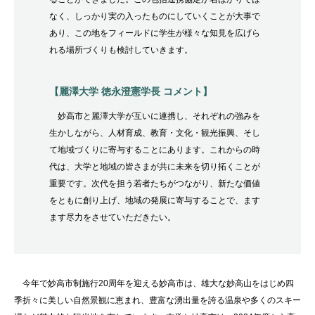
なく、しっかり実の入ったものにしていくことが大事で
あり、この地をフィールドに学生が様々な知見を広げら
れる場所づくりも検討していきます。
【麗澤大学 徳永澄憲学長 コメント】
妙高市と麗澤大学が互いに連携し、それぞれの強みを
生かしながら、人材育成、教育・文化・観光振興、そし
て地域づくりに寄与することにあります。これからの時
代は、大学と地域の皆さまが共に未来を切り拓くことが
重要です。次代を担う若者たちがつながり、新たな価値
をともに創り上げ、地域の発展に寄与することで、ます
ます尽力をさせていただきたい。
今年で妙高市制施行20周年を迎える妙高市は、雄大な妙高山をはじめ四
季折々に美しい自然景観に恵まれ、豊富な湧出量を誇る温泉や多くのスキー