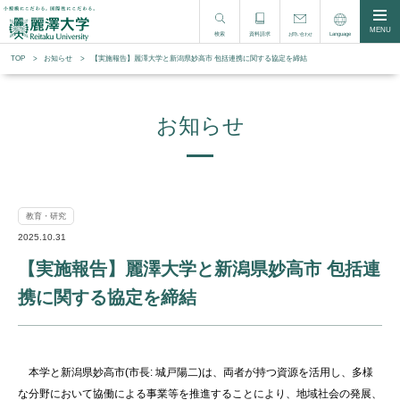
MENU
検索
資料請求
Language
お問い合わせ
TOP
お知らせ
【実施報告】麗澤大学と新潟県妙高市 包括連携に関する協定を締結
お知らせ
教育・研究
2025.10.31
【実施報告】麗澤大学と新潟県妙高市 包括連
携に関する協定を締結
本学と新潟県妙高市(市長: 城戸陽二)は、両者が持つ資源を活用し、多様
な分野において協働による事業等を推進することにより、地域社会の発展、