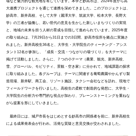
場など魅力的な観光地を有しています。本学と妙高市は、2024年度から高
大連携プロジェクトを通じて連携を深めてきました。このプロジェクトは、
妙高市、新井高校、そして大学（麗澤大学、筑波大学、松本大学、長野大
学）の三者が協働し、若い世代の意見を生かした新しいまちづくりの実現
と、地域の未来を担う人材の育成を目指して進められています。2025年度
の取り組みは、7月29日から31日までの3日間、妙高市役所を拠点に実施さ
れました。新井高校生36名と、大学生・大学院生のティーチング・アシス
タント12名が参加し、「成長・交流・つながりの場づくり」を大テーマに
掲げて活動しました。さらに、７つの小テーマ（農業、観光、新井高校、
雪、グローバル、モビリティ、景観・空き家）に分かれて、地域課題の探求
に取り組みました。各グループは、テーマに関連する葡萄農園やかんずり製
造現場、新井駅、商工会、リゾート施設、タクシー会社などを訪れ、現地で
フィールドワークを行いました。高校生の柔軟で創造的な発想に、大学生・
大学院生の分析力や専門的な視点が加わり、ブレーンストーミングを重ねな
がら提案を形にしていきました。
最終日には、城戸市長をはじめとする妙高市の関係者を前に、新井高校生
による成果発表会が行われ、活発な質疑と意見交換が交わされました。