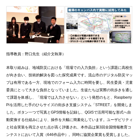
指導教員：野口先生（紹介文執筆）
本取り組みは、地域防災における「現場での入力負担」という課題に高校生
が向き合い、技術的解決を図った探究成果です。流山市のデジタル防災マッ
プは有用である一方、現地でのフォーム入力に時間を要し、民生委員・児童
委員にとって大きな負担となっていました。生徒たちは実際の街歩きを通し
て課題を体感し、「現場では入力させない」という発想のもと、Raspberry
Piを活用した手のひらサイズの街歩き支援システム「STREET」を開発しま
した。ボタン一つで写真とGPS情報を記録し、QGISで活用可能な形式へ自
動変換する仕組みにより、操作を大幅に簡素化しています。ユーザビリティ
と社会実装を両立させた点が高く評価され、本作品は第3回全国情報教育コ
ンテストにおいて入賞（646作品中）。同時に協賛企業賞も受賞しました。