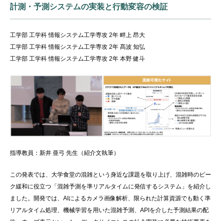
計測・予測システムの実装と行動変容の検証
工学部 工学科 情報システム工学専攻 2年 畔上 昂大
工学部 工学科 情報システム工学専攻 2年 髙波 知弘
工学部 工学科 情報システム工学専攻 2年 本野 健斗
指導教員：新井 亜弓 先生（紹介文執筆）
この発表では、大学食堂の混雑という身近な課題を取り上げ、混雑時のピー
ク緩和に役立つ「混雑予測を準リアルタイムに発信するシステム」を紹介し
ました。開発では、AIによるカメラ画像解析、限られた計算資源でも動く準
リアルタイム処理、機械学習を用いた混雑予測、APIを介した予測結果の配