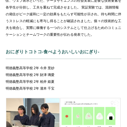
信、ウェブ表示といった、データサイエンスの社会実装に必要な技術要素を
各学生が分担し、工夫を重ねて完成させました。 実証実験では、混雑情報
の発信がピーク緩和に一定の効果をもたらす可能性が示され、待ち時間に伴
うストレスの軽減にも寄与し得ることが確認されました。個々の技術的な工
夫を統合し、実際に稼働する一つのシステムとして仕上げるためのコミュニ
ケーションとチームワークの重要性が伝わる発表でした。
おにぎりトコトコ-食べようおいしいおにぎり-
明徳義塾高等学校 2年 今井 里紗
明徳義塾高等学校 2年 財津 璃愛
明徳義塾高等学校 2年 柏井 姫夏
明徳義塾高等学校 2年 瀧本 千宝