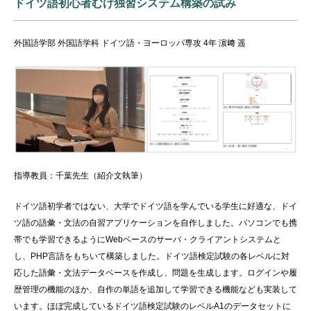
ドイツ語初心者むけ独習システム構築の試み
外国語学部 外国語学科 ドイツ語・ヨーロッパ専攻 4年 濵﨑 遥
指導教員：千葉先生（紹介文執筆）
ドイツ語初学者ではない、大学でドイツ語を学んでいる学生に好適な、ドイ
ツ語の語彙・文法の自習アプリケーションを自作しました。パソコンでも携
帯でも学習できるようにWebベースのサーバ・クライアントシステムと
し、PHP言語をもちいて構築しました。ドイツ語検定試験の各レベルに対
応した語彙・文法データベースを作成し、問題を生成します。ログインや履
歴管理の機能のほか、自作の単語を追加して学習できる機能なども実装して
います。ほぼ完成しているドイツ語検定試験のレベルA1のデータセットに