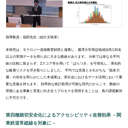
指導教員：福田先生（紹介文執筆）
本研究は、モラロジー道徳教育財団と連携し、麗澤大学周辺地域住民130名
以上の実測データを得た点に大きな価値があります。 分析では単なる平均
値の比較に留まらず、Zスコア等を用いて「ばらつき」を可視化し、潜在的
な健康リスクを浮き彫りにしました。 平均では見落とされがちな「低体力
層」の存在を明らかにした本成果は、実社会におけるデータ活用において重
要な意義を持ちます。 効率的な統計処理が可能な現代だからこそ、数値の
背後にある事象と実直に向き合うプロセスを習得することは、真の課題解決
に不可欠です。
第四種踏切安全化によるアクセシビリティ改善効果 －関
東鉄道常総線を対象に－