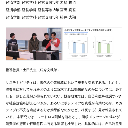
経済学部 経営学科 経営専攻
3年
岩崎 将也
経済学部 経営学科 経営専攻
3年
宮田 真吾
経済学部 経営学科 経営専攻
3年
松井 大翔
指導教員：土田先生（紹介文執筆）
サステナビリティは、現代の企業戦略において重要な課題である。しかし、
消費者に対してそれをどのように訴求すれば効果的なのかについては、必ず
しも一致した見解が得られていない。既存研究では、自己利益を強調すべき
か社会規範を訴えるべきか、あるいはポジティブな表現が有効なのか、ネガ
ティブに不安を喚起する方が効果的なのかなど、相反する知見が報告されて
いる。 本研究では、フードロス削減を題材とし、訴求メッセージの違いが
消費者の態度や行動意図に与える影響を検証した。具体的には、自己利益訴