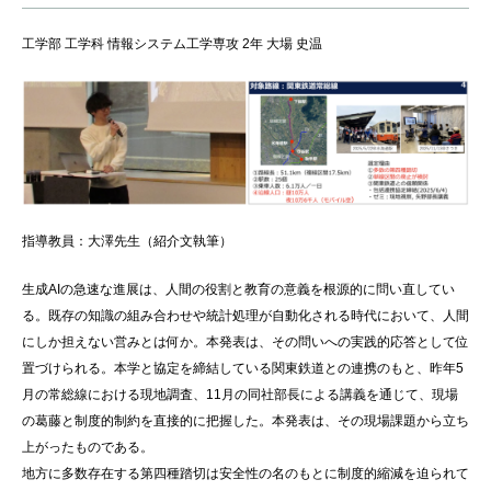
工学部 工学科 情報システム工学専攻 2年 大場 史温
指導教員：大澤先生（紹介文執筆）
生成AIの急速な進展は、人間の役割と教育の意義を根源的に問い直してい
る。既存の知識の組み合わせや統計処理が自動化される時代において、人間
にしか担えない営みとは何か。本発表は、その問いへの実践的応答として位
置づけられる。本学と協定を締結している関東鉄道との連携のもと、昨年5
月の常総線における現地調査、11月の同社部長による講義を通じて、現場
の葛藤と制度的制約を直接的に把握した。本発表は、その現場課題から立ち
上がったものである。
地方に多数存在する第四種踏切は安全性の名のもとに制度的縮減を迫られて