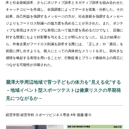
求と社会規範訴求、さらにポジティブ訴求とネガティブ訴求を組み合わせた
キャッチコピーを作成し、全国調査によってデータを収集・分析した。その
結果、自己利益を強調するメッセージの方が、社会規範を強調するメッセー
ジよりもフードロス削減への協力度を高めることが示された。また、ポジテ
ィブな表現はネガティブな表現に比べて協力度を高めるだけでなく、店舗に
対する態度にもより好影響を与えることが明らかとなった。 以上の結果か
ら、外食企業がフードロス削減を訴求する際には、「正しさ」や「責任」を
前面に押し出すよりも、個人にとっての具体的なメリットを示し、前向きな
感情を喚起する表現を用いることが、行動促進とブランド価値向上の両立に
つながる可能性が示唆された。
麗澤大学周辺地域で育つ子どもの体力を"見える化"する
－地域イベント型スポーツテストは健康リスクの早期発
見につながるか－
経営学部 経営学科 スポーツビジネス専攻 4年 後藤 優斗