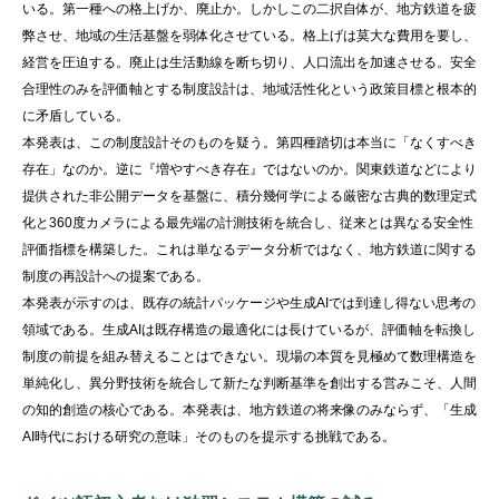
いる。第一種への格上げか、廃止か。しかしこの二択自体が、地方鉄道を疲
弊させ、地域の生活基盤を弱体化させている。格上げは莫大な費用を要し、
経営を圧迫する。廃止は生活動線を断ち切り、人口流出を加速させる。安全
合理性のみを評価軸とする制度設計は、地域活性化という政策目標と根本的
に矛盾している。
本発表は、この制度設計そのものを疑う。第四種踏切は本当に「なくすべき
存在」なのか。逆に『増やすべき存在』ではないのか。関東鉄道などにより
提供された非公開データを基盤に、積分幾何学による厳密な古典的数理定式
化と360度カメラによる最先端の計測技術を統合し、従来とは異なる安全性
評価指標を構築した。これは単なるデータ分析ではなく、地方鉄道に関する
制度の再設計への提案である。
本発表が示すのは、既存の統計パッケージや生成AIでは到達し得ない思考の
領域である。生成AIは既存構造の最適化には長けているが、評価軸を転換し
制度の前提を組み替えることはできない。現場の本質を見極めて数理構造を
単純化し、異分野技術を統合して新たな判断基準を創出する営みこそ、人間
の知的創造の核心である。本発表は、地方鉄道の将来像のみならず、「生成
AI時代における研究の意味」そのものを提示する挑戦である。