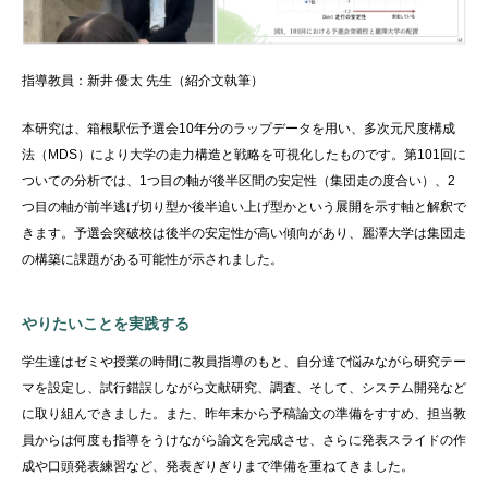
指導教員：新井 優太 先生（紹介文執筆）
本研究は、箱根駅伝予選会10年分のラップデータを用い、多次元尺度構成
法（MDS）により大学の走力構造と戦略を可視化したものです。第101回に
ついての分析では、1つ目の軸が後半区間の安定性（集団走の度合い）、2
つ目の軸が前半逃げ切り型か後半追い上げ型かという展開を示す軸と解釈で
きます。予選会突破校は後半の安定性が高い傾向があり、麗澤大学は集団走
の構築に課題がある可能性が示されました。
やりたいことを実践する
学生達はゼミや授業の時間に教員指導のもと、自分達で悩みながら研究テー
マを設定し、試行錯誤しながら文献研究、調査、そして、システム開発など
に取り組んできました。また、昨年末から予稿論文の準備をすすめ、担当教
員からは何度も指導をうけながら論文を完成させ、さらに発表スライドの作
成や口頭発表練習など、発表ぎりぎりまで準備を重ねてきました。