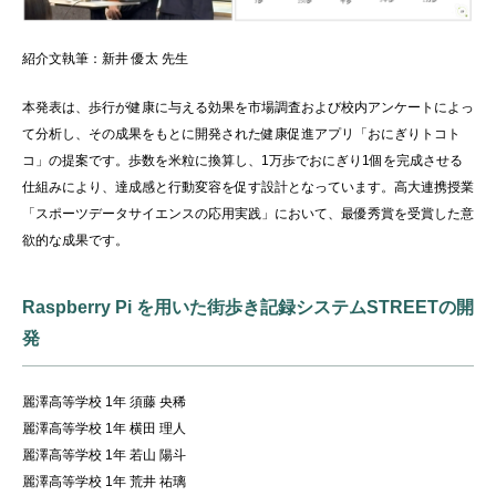
紹介文執筆：
新井 優太 先生
本発表は、歩行が健康に与える効果を市場調査および校内アンケートによっ
て分析し、その成果をもとに開発された健康促進アプリ「おにぎりトコト
コ」の提案です。歩数を米粒に換算し、1万歩でおにぎり1個を完成させる
仕組みにより、達成感と行動変容を促す設計となっています。高大連携授業
「スポーツデータサイエンスの応用実践」において、最優秀賞を受賞した意
欲的な成果です。
Raspberry Pi を用いた街歩き記録システムSTREETの開
発
麗澤高等学校 1年 須藤 央稀
麗澤高等学校 1年 横田 理人
麗澤高等学校 1年 若山 陽斗
麗澤高等学校 1年 荒井 祐璃