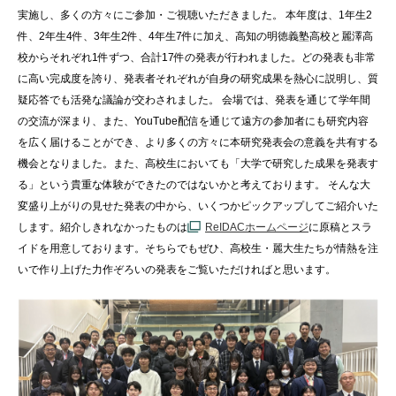
実施し、多くの方々にご参加・ご視聴いただきました。 本年度は、1年生2
件、2年生4件、3年生2件、4年生7件に加え、高知の明徳義塾高校と麗澤高
校からそれぞれ1件ずつ、合計17件の発表が行われました。どの発表も非常
に高い完成度を誇り、発表者それぞれが自身の研究成果を熱心に説明し、質
疑応答でも活発な議論が交わされました。 会場では、発表を通じて学年間
の交流が深まり、また、YouTube配信を通じて遠方の参加者にも研究内容
を広く届けることができ、より多くの方々に本研究発表会の意義を共有する
機会となりました。また、高校生においても「大学で研究した成果を発表す
る」という貴重な体験ができたのではないかと考えております。 そんな大
変盛り上がりの見せた発表の中から、いくつかピックアップしてご紹介いた
します。紹介しきれなかったものは
ReIDACホームページ
に原稿とスラ
イドを用意しております。そちらでもぜひ、高校生・麗大生たちが情熱を注
いで作り上げた力作ぞろいの発表をご覧いただければと思います。