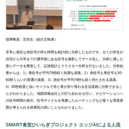
指導教員：宗先生（紹介文執筆）
非常に身近な赤信号の待ち時間を統計的に分析したものです。ゼミの学生が
自宅から大学までの通学路にある信号を撮影してデータ化し、分析に適した
形にデータを整形して、記述
統計と
クラスター分析を行ないました。分析結
果からは、1）青信号が
平均
79
秒
続く快適な道路、2）赤信号も青信号も50-
60秒くらいの普通の道路、3）赤信号が
平均
79秒も続く待たされる道路、
4）30秒程度と短いサイクルで赤と青が切り替わる生活道路に分析できるこ
とがわかりました。地図情報会社との打ち合わせも行い、ナビゲーションへ
の信号時間の表示、信号サイクルを考慮したルーティングなど様々な実装形
態が考えられる発展性の高いこともわかりました。
SMART食堂ひいらぎプロジェクト エッジAIによる人流