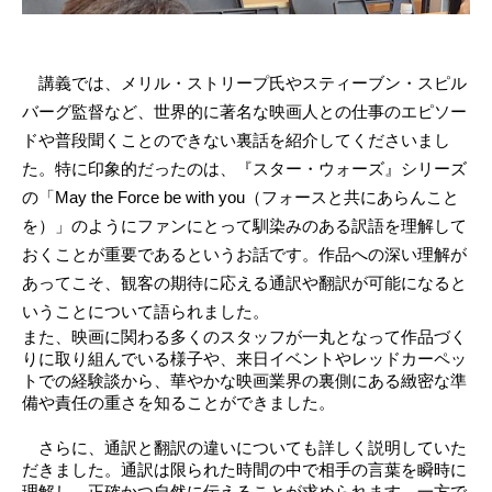
　講義では、メリル・ストリープ氏やスティーブン・スピル
バーグ監督など、世界的に著名な映画人との仕事のエピソー
ドや普段聞くことのできない裏話を紹介してくださいまし
た。特に印象的だったのは、『スター・ウォーズ』シリーズ
の「May the Force be with you（フォースと共にあらんこと
を）」のようにファンにとって馴染みのある訳語を理解して
おくことが重要であるというお話です。作品への深い理解が
あってこそ、観客の期待に応える通訳や翻訳が可能になると
いうことについて語られました。
また、映画に関わる多くのスタッフが一丸となって作品づく
りに取り組んでいる様子や、来日イベントやレッドカーペッ
トでの経験談から、華やかな映画業界の裏側にある緻密な準
備や責任の重さを知ることができました。
　さらに、通訳と翻訳の違いについても詳しく説明していた
だきました。通訳は限られた時間の中で相手の言葉を瞬時に