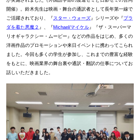
が実施されました（外国語学部の渡邊ゼミと日影ゼミの合同
開催）。鈴木先生は映画・舞台の通訳者として長年第一線で
ご活躍されており、『
スター・ウォーズ
』シリーズや『
プラ
ダを着た悪魔２
』、
『
Michael/
マイケル
』
『ザ・スーパーマ
リオギャラクシー・ムービー』などの作品をはじめ、多くの
洋画作品のプロモーションや来日イベントに携わってこられ
ました。今回も多くの学生が参加し、これまでの豊富な経験
をもとに、映画業界の舞台裏や通訳・翻訳の仕事についてお
話しいただきました。