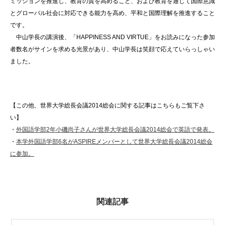
ミッションを推進し、教育の質を高めること、および教育を通じて国際意識
とグローバル社会に対応できる能力を高め、平和と国際理解を推進すること
です。
中山学長の講演後、「HAPPINESS AND VIRTUE」をお読みになった参加
者数名がサインを求める光景があり、中山学長は笑顔で応えていらっしゃい
ました。
【この他、世界大学総長会議2014総会に関する記事はこちらもご覧下さ
い】
・
外国語学部2年小磯尚子さんが世界大学総長会議2014総会で英語で発表。
・
本学外国語学部6名がASPIREメンバーとして世界大学総長会議2014総会
に参加。
関連記事