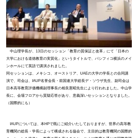
中山理学長が、13日のセッション「教育の質保証と改革」にて「日本の
大学における道徳教育の実質化」というタイトルで、パシフィコ横浜のメイ
ンホールにて英語で講演されました。
同セッションは、メキシコ、オーストリア、UAEの大学の学長との合同講
演で、司会は、IAUP名誉会長・前国連大学総長デ・ソウザ先生、副司会は
日本高等教育評価機構副理事長の相良憲昭先生により行われました。中山学
長に、会場フロアから質疑応答があり、意義深いセッションとなりました。
（国際的にも）
IAUPについては、本HPで既にご紹介いたしておりますが、世界の高等教
育機関の総長・学長によって構成される協会で、主目的は教育機関の国際的