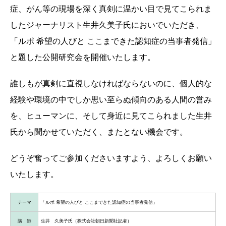
症、がん等の現場を深く真剣に温かい目で見てこられま
した
ジャーナリスト生井久美子氏においでいただき、
「ルポ 希望の人びと ここまできた認知症の当事者発信」
と題した公開研究会を開催いたします。
誰しもが真剣に直視しなければならないのに、個人的な
経験や環境の中でしか思
い至らぬ傾向のある人間の営み
を、ヒューマンに、そして身近に見てこられまし
た生井
氏から聞かせていただく、またとない機会です。
どうぞ奮ってご参加くださいますよう、よろしくお願い
いたします。
テーマ
「ルポ 希望の人びと ここまできた認知症の当事者発信」
講 師
生井 久美子氏（株式会社朝日新聞社記者）