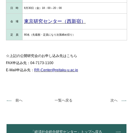
日 時
6月30日（金）18：00～20：00
東京研究センター（西新宿）
会 場
定 員
80名（先着順・定員になり次第締め切り）
☆上記の公開研究会のお申し込み先はこちら
FAX申込み先：04-7173-1100
E-Mail申込み先：
RR-Center@reitaku-u.ac.jp
前へ
一覧へ戻る
次へ
「経済社会総合研究センター」トップへ戻る