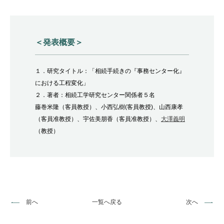
＜発表概要＞
１．研究タイトル：「相続手続きの『事務センター化』
における工程変化」
２．著者：相続工学研究センター関係者５名
藤巻米隆（客員教授）、小西弘樹(客員教授)、山西康孝
（客員准教授）、宇佐美朋香（客員准教授）、
大澤義明
（教授）
前へ
一覧へ戻る
次へ