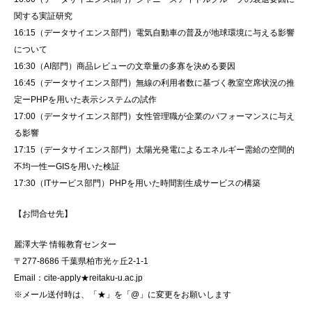
関する実証研究
16:15（データサイエンス部門
）
電気自動車の普及が地球環境に与える影響
について
16:30（AI部門
）
商品レビューの文章量の多寡を決める要因
16:45（データサイエンス部門
）
無線の利用者数に基づく教室空席状況の推
定ーPHPを用いた表示システムの試作
17:00（データサイエンス部門
）
女性管理職が企業のパフォーマンスに与え
る影響
17:15（データサイエンス部門
）
太陽光発電によるエネルギー需給の空間的
不均一性ーGISを用いた検証
17:30（ITサービス部門）PHPを用いた時間割生成サービスの構築
【お問合せ先】
麗澤大学 情報教育
センター
〒277-8686 千葉県柏市光ヶ丘2-1-1
Email：cite-apply★reitaku-u.ac.jp
※メール送付時は、「★」を「@」に変更をお願いします