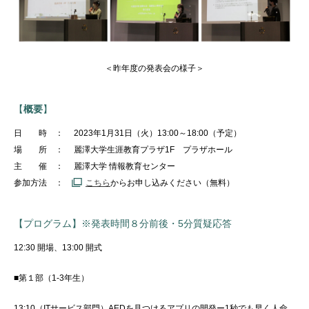
＜昨年度の発表会の様子＞
【
概要
】
日 時 ： 2023年1月31日（火）
13:00～18:00（予定）
場 所 ： 麗澤大学生涯教育プラザ1F プラザホール
主 催 ： 麗澤大学 情報教育センター
参加方法 ：
こちら
からお申し込みください（無料）
【プログラム】※発表時間８分前後・5分質疑応答
12:30 開場、13:00 開式
■第１部（1-3年生）
13:10（ITサービス部門）AEDを見つけるアプリの開発ー1秒でも早く人命