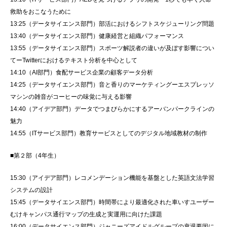
救助をおこなうために
13:25（データサイエンス部門）部活におけるシフトスケジューリング問題
13:40（データサイエンス部門
）
健康経営と組織パフォーマンス
13:55（データサイエンス部門
）
スポーツ解説者の違いが及ぼす影響につい
てーTwitterにおけるテキスト分析を中心として
14:10（AI部門
）
食配サービス企業の顧客データ分析
14:25（データサイエンス部門
）
音と香りのマーケティングーエスプレッソ
マシンの雑音がコーヒーの味覚に与える影響
14:40（アイデア部門
）
データでつまびらかにするアーバンパークラインの
魅力
14:55（ITサービス部門
）
教育サービスとしてのデジタル地域教材の制作
■第２部（4年生）
15:30（アイデア部門
）
レコメンデーション機能を基盤とした英語文法学習
システムの設計
15:45（データサイエンス部門
）
時間帯により最適化された車いすユーザー
むけキャンパス通行マップの生成と実運用に向けた課題
16:00（データサイエンス部門
）
ジャニーズアイドルグループの衰退要因に