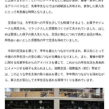
とはありますか？」といったテーマをもとに会話が進み、履修・留学に関す
るアドバイスなど、先輩学生ならではの経験談も共有され、参加した新入生
にとって有意義な時間となりました。
交流会では、大学生活への不安を少しでも軽減できるよう、お菓子やジュ
ースも用意され、リラックスした雰囲気づくりが工夫されていました。はじ
めは緊張した様子の新入生たちも、交流が進むにつれて自然と会話が弾み、
和気あいあいとした雰囲気の中で交流を深めていました。
今回の交流会を通じて、学年を越えたつながりが生まれ、新入生にとって
今後の大学生活への安心感につながる機会となりました。また、履修や留学
に関する先輩学生からのアドバイスを通じて、これからの学生生活を具体的
にイメージする様子も見られました。国際交流・国際協力（IEC）専攻で
は、このような学生主体の取り組みを通じて、学年間のつながりを深めなが
ら、新入生が安心して大学生活を送れる環境づくりを進めています。