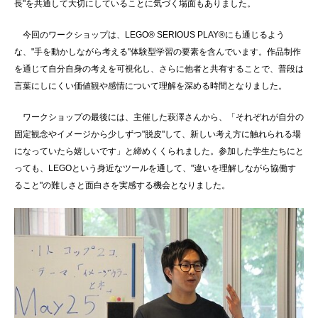
長"を共通して大切にしていることに気づく場面もありました。
今回のワークショップは、LEGO® SERIOUS PLAY®にも通じるよう
な、"手を動かしながら考える"体験型学習の要素を含んでいます。作品制作
を通じて自分自身の考えを可視化し、さらに他者と共有することで、普段は
言葉にしにくい価値観や感情について理解を深める時間となりました。
ワークショップの最後には、主催した萩澤さんから、「それぞれが自分の
固定観念やイメージから少しずつ"脱皮"して、新しい考え方に触れられる場
になっていたら嬉しいです」と締めくくられました。参加した学生たちにと
っても、LEGOという身近なツールを通して、"違いを理解しながら協働す
ること"の難しさと面白さを実感する機会となりました。