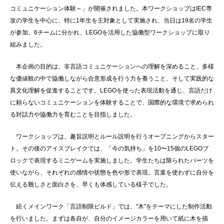
コミュニケーション体験～」が開催されました。本ワークショップはIEC専
攻の学生を中心に、特に1年生を主対象として実施され、当日は19名の学生
が参加。6チームに分かれ、LEGOを活用した協働型ワークショップに取り
組みました。
本企画の目的は、非言語コミュニケーションへの理解を深めること、多様
な価値観の中で協働しながら合意形成を行う力を養うこと、そして実践的な
異文化理解を促進することです。LEGOを使った表現活動を通じ、言語だけ
に頼らないコミュニケーションを体験することで、国際的な環境で求められ
る対話力や協働力を育むことを目指しました。
ワークショップは、趣旨説明とルール説明を行うオープニングからスター
ト。その後のアイスブレイクでは、「今の気持ち」を10〜15個のLEGOブ
ロックで表現するミニゲームを実施しました。学生たちは限られたパーツを
使いながら、それぞれの感情や状態を色や形で表現。言葉を使わずに自分を
伝える難しさと面白さを、早くも体感している様子でした。
続くメインワーク「言語制限ビルド」では、"木"をテーマにした制作活動
を行いました。まずは各自が、自分のイメージカラーを用いて紙に木を描