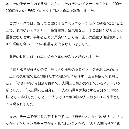
き、その後チーム内で共有。さらに、それぞれのイメージをもとに、100〜
200個ほどのLEGOブロックを用いて作品を制作しました。
このワークでは、あえて言語によるコミュニケーションに制限を設けるこ
とで、表情やジェスチャー、色彩感覚、空気感など、非言語的なやりとりが
重要になります。参加者たちは戸惑いながらも、互いの感覚や価値観を少し
ずつ理解し合い、一つの作品を完成させていきました。
発表の時間には、作品に込めた思いが次々と語られました。
「青と水色が好きなので、涼しさや余裕のあるイメージを木に込めた」
「上野の美術館で見た"枯れた木"の絵が忘れられず、土色を使って表現し
た」 「小さい頃から自然が好きで、人間と自然が共存しているイメージを
形にした」 「人と関わる自分と、一人の時間を大切にする自分を"二本の
柱"として表現した」など、一人ひとりの価値観や人生観がLEGO作品とし
て表現されました。
また、チームで作品を共有する中では、「枝分かれ」や「広がり」、「つ
ながり」といったモチーフが多く見られたことから、"人との関わり"や"成