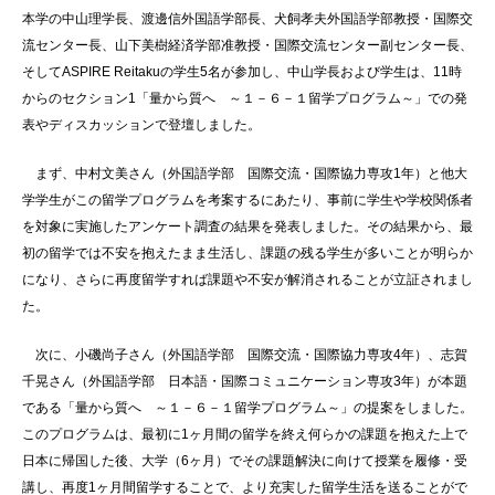
本学の中山理学長、渡邊信外国語学部長、犬飼孝夫外国語学部教授・国際交
流センター長、山下美樹経済学部准教授・国際交流センター副センター長、
そしてASPIRE Reitakuの学生5名が参加し、中山学長および学生は、11時
からのセクション1「量から質へ ～１－６－１留学プログラム～」での発
表やディスカッションで登壇しました。
まず、中村文美さん（外国語学部 国際交流・国際協力専攻1年）と他大
学学生がこの留学プログラムを考案するにあたり、事前に学生や学校関係者
を対象に実施したアンケート調査の結果を発表しました。その結果から、最
初の留学では不安を抱えたまま生活し、課題の残る学生が多いことが明らか
になり、さらに再度留学すれば課題や不安が解消されることが立証されまし
た。
次に、小磯尚子さん（外国語学部 国際交流・国際協力専攻4年）、志賀
千晃さん（外国語学部 日本語・国際コミュニケーション専攻3年）が本題
である「量から質へ ～１－６－１留学プログラム～」の提案をしました。
このプログラムは、最初に1ヶ月間の留学を終え何らかの課題を抱えた上で
日本に帰国した後、大学（6ヶ月）でその課題解決に向けて授業を履修・受
講し、再度1ヶ月間留学することで、より充実した留学生活を送ることがで