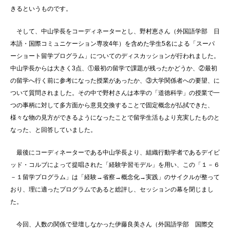
きるというものです。
そして、中山学長をコーディネーターとし、野村恵さん（外国語学部 日
本語・国際コミュニケーション専攻4年）を含めた学生5名による「スーパ
ーショート留学プログラム」についてのディスカッションが行われました。
中山学長からは大きく3点、①最初の留学で課題が残ったかどうか、②最初
の留学へ行く前に参考になった授業があったか、③大学関係者への要望、に
ついて質問されました。その中で野村さんは本学の「道徳科学」の授業で一
つの事柄に対して多方面から意見交換することで固定概念が払拭できた、
様々な物の見方ができるようになったことで留学生活もより充実したものと
なった、と回答していました。
最後にコーディネーターである中山学長より、組織行動学者であるデイビ
ッド・コルブによって提唱された「経験学習モデル」を用い、この「１－６
－１留学プログラム」は「経験→省察→概念化→実践」のサイクルが整って
おり、理に適ったプログラムであると総評し、セッションの幕を閉じまし
た。
今回、人数の関係で登壇しなかった伊藤良美さん（外国語学部 国際交