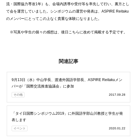
流・国際協力専攻1年）も、会場内誘導や受付等を率先して行い、裏方とし
て会を運営していました。シンポジウムの運営や発表は、ASPIRE Reitaku
のメンバーにとってこの上なく貴重な体験になりました。
※写真や学生の個々の感想は、後日こちらに改めて掲載する予定です。
関連記事
9月13日（水）中山学長、渡邊外国語学部長、ASPIRE Reitakuメン
バーが「国際交流推進協議会」に参加
その他
2017.09.28
「タイ日国際シンポジウム2019」に外国語学部山川教授と学生が発
表します
イベント
2020.01.22