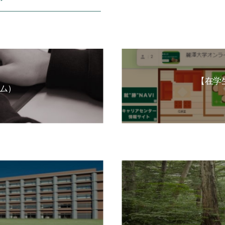
【在学
ム）