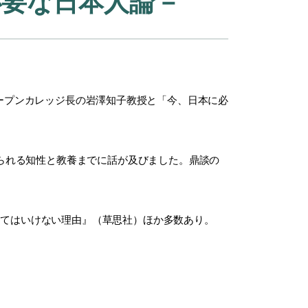
必要な日本人論－
ープンカレッジ長の岩澤知子教授と「今、日本に必
られる知性と教養までに話が及びました。鼎談の
ってはいけない理由』（草思社）ほか多数あり。