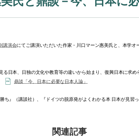
惠美氏と鼎談－今、日本に
特別講演会
にてご講演いただいた作家・川口マーン惠美氏と、本学オ
見る日本、日独の文化や教育等の違いから始まり、復興日本に求め
す。
鼎談「今、日本に必要な日本人論」
の勝ち』（講談社）、『ドイツの脱原発がよくわかる本 日本が見習
関連記事