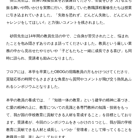
掛江先生は、自身の模擬授業をお披露目くださり、生徒をひきつける立ち
振る舞いや問いかけを実際に行い、受講していた教職課程履修生たちは授業
に引き込まれていきました。「失敗を恐れず、どんどん失敗し、どんどんチ
ャレンジをしてほしい!」と力強いコメントを残されました。
砂田先生は14年間の教員生活の中で、ご自身が苦労されたこと、悩まれ
たことを包み隠さずありのまま語ってくださいました。教員という厳しい業
務の中から見出せたやりがいや「子どもたちと一緒に成長できる喜び」も同
時に語られ、受講者も励みになりました。
フロアには、本学を卒業したOBOGの現職教員の方もかけつけてくださり、
質疑応答の時間でもさまざまな角度から質問やコメントが飛び交う熱気あふ
れるシンポジウムとなりました。
本学の教員の養成では、「『知徳一体の教育』という建学の精神に基づき、
仁愛の精神の上に、教育についての見識と各専門教科の知識・技術をもっ
て、我が国の学校教育に貢献できる人材を育成すること」を目標としており
ます。受講者が、今回のシンポジウムをきっかけの１つとし、我が国の学校
教育に貢献できる人材と成長し、いつか「登壇者」として帰ってくることを
教職員一同、楽しみにしております。