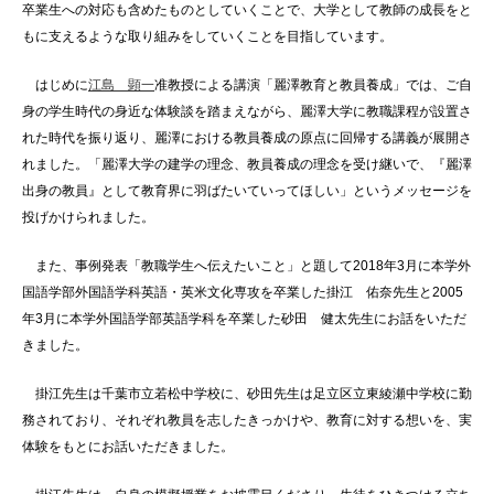
卒業生への対応も含めたものとしていくことで、大学として教師の成長をと
もに支えるような取り組みをしていくことを目指しています。
はじめに
江島 顕一
准教授による講演「麗澤教育と教員養成」では、ご自
身の学生時代の身近な体験談を踏まえながら、麗澤大学に教職課程が設置さ
れた時代を振り返り、麗澤における教員養成の原点に回帰する講義が展開さ
れました。「麗澤大学の建学の理念、教員養成の理念を受け継いで、『麗澤
出身の教員』として教育界に羽ばたいていってほしい」というメッセージを
投げかけられました。
また、事例発表「教職学生へ伝えたいこと」と題して2018年3月に本学外
国語学部外国語学科英語・英米文化専攻を卒業した掛江 佑奈先生と2005
年3月に本学外国語学部英語学科を卒業した砂田 健太先生にお話をいただ
きました。
掛江先生は千葉市立若松中学校に、砂田先生は足立区立東綾瀬中学校に勤
務されており、それぞれ教員を志したきっかけや、教育に対する想いを、実
体験をもとにお話いただきました。