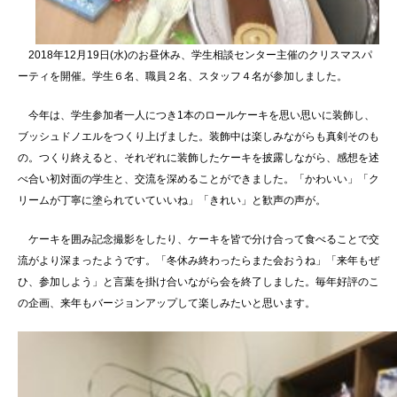
2018年12月19日(水)のお昼休み、学生相談センター主催のクリスマスパ
ーティを開催。学生６名、職員２名、スタッフ４名が参加しました。
今年は、学生参加者一人につき1本のロールケーキを思い思いに装飾し、
ブッシュドノエルをつくり上げました。装飾中は楽しみながらも真剣そのも
の。つくり終えると、それぞれに装飾したケーキを披露しながら、感想を述
べ合い初対面の学生と、交流を深めることができました。「かわいい」「ク
リームが丁寧に塗られていていいね」「きれい」と歓声の声が。
ケーキを囲み記念撮影をしたり、ケーキを皆で分け合って食べることで交
流がより深まったようです。「冬休み終わったらまた会おうね」「来年もぜ
ひ、参加しよう」と言葉を掛け合いながら会を終了しました。毎年好評のこ
の企画、来年もバージョンアップして楽しみたいと思います。