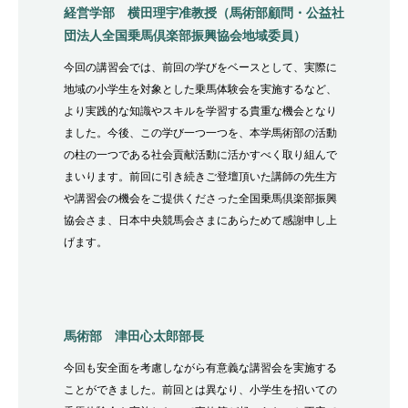
経営学部 横田理宇准教授（馬術部顧問・公益社
団法人全国乗馬倶楽部振興協会地域委員）
今回の講習会では、前回の学びをベースとして、実際に
地域の小学生を対象とした乗馬体験会を実施するなど、
より実践的な知識やスキルを学習する貴重な機会となり
ました。今後、この学び一つ一つを、本学馬術部の活動
の柱の一つである社会貢献活動に活かすべく取り組んで
まいります。前回に引き続きご登壇頂いた講師の先生方
や講習会の機会をご提供くださった全国乗馬倶楽部振興
協会さま、日本中央競馬会さまにあらためて感謝申し上
げます。
馬術部 津田心太郎部長
今回も安全面を考慮しながら有意義な講習会を実施する
ことができました。前回とは異なり、小学生を招いての