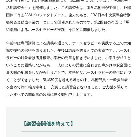
2024年
9
月
7
日（土）
馬術部主催にて
「第
2
回 馬について学ぼう！～馬の利
活用講習会～」を開催しました。この講習会は、本学馬術部が主催し、外部
団体「うま
JAM
プロジェクトチーム」協力のもと、
JRA
日本中央競馬会特別
振興資金助成事業の一つとして開催されたものです。第
2
回目の今回は「馬
術部員によるホースセラピーの実践」を目的に開催しました。
午前中は専門講師による講義を通じて、ホースセラピーを実践する上での知
識や技術の習得を図りました。午後は講義を踏まえての実践です。ホースセ
ラピーの対象者は酒井根東小学校の児童を招き行いました。
小学生が相手と
いうこと
に困惑しながらも、一人ひとりの児童に合わせた声かけや安全面に
最大限の配慮をしながら行うことで、本格的なホースセラピーの提供に近づ
くことができました。気温30度を超える暑さの中、馬術部員・一般参加者
を含めて約60名が参加し、充実した講習会となりました。ご支援を賜りま
したすべての関係者の皆様に厚く御礼申し上げます。
【講習会開催を終えて】