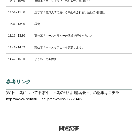
10:10～10:50
座学①「ホースセラピーの可能性と事例紹介」
10:50～11:30
座学②「麗澤大学における馬とのふれあい活動の可能性」
11:30～13:00
昼食
13:10～13:30
実技①「ホースセラピーの準備で行うべきこと」
13:45～14:45
実技②「ホースセラピーを実践しよう」
14:45～15:00
まとめ・閉会挨拶
参考リンク
第1回「馬について学ぼう！～馬の利活用講習会～」
の記事はコチラ
https://www.reitaku-u.ac.jp/
news/life/1777342/
関連記事