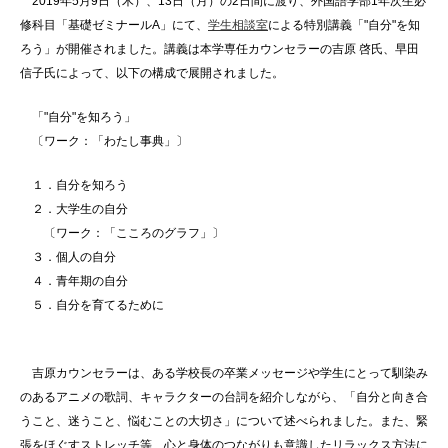
2019年5月9日（木）、13日（月）の2日間に渡り、外国語学部1年次生必
修科目「基礎ゼミナールA」にて、
学生相談
室
による特別講義「"自分"を知
ろう」が開催されました。講義は本学専任カウンセラーの吉原 啓氏、早田
信子氏によって、以下の構成で展開されました。
「"自分"を知ろう」
〔ワーク：「わたし事典」〕
１．自分を知ろう
２．大学生の自分
〔ワーク：「こころのグラフ」〕
３．個人の自分
４．青年期の自分
５．自分を育てるために
吉原カウンセラーは、ある学校長の卒業メッセージや学生にとって馴染み
のあるアニメの歌詞、キャラクターの台詞を紹介しながら、「自分と向き合
うこと、迷うこと、悩むことの大切さ」について述べられました。また、緊
張をほぐすストレッチ等、心と身体のつながりも意識したリラックス方法に