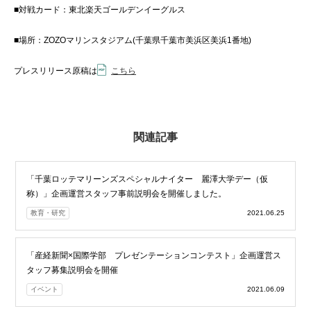
■対戦カード：東北楽天ゴールデンイーグルス
■場所：
ZOZO
マリンスタジアム(千葉県千葉市美浜区美浜
1
番地
)
プレスリリース原稿は
こちら
関連記事
「千葉ロッテマリーンズスペシャルナイター 麗澤大学デー（仮
称）」企画運営スタッフ事前説明会を開催しました。
教育・研究
2021.06.25
「産経新聞×国際学部 プレゼンテーションコンテスト」企画運営ス
タッフ募集説明会を開催
イベント
2021.06.09