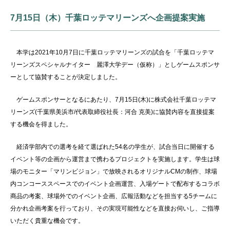
7月15日（木）千葉ロッテマリーンズへ企画提案実施
本学は2021年10月7日に千葉ロッテマリーンズの試合を「千葉ロッテマ
リーンズスペシャルナイター 麗澤大学デー（仮称）」としゲームスポンサ
ーとして協賛することが決定しました。
ゲームスポンサーとなるにあたり、7月15日(木)に株式会社千葉ロッテマ
リーンズ(千葉県美浜市/代表取締役社長：河合 克美)に協賛内容を直接提案
する機会を得ました。
経済学部内での選考を経て選ばれた
54
名の学生が、試合当日に開催する
イベント等の企画から運営まで携わるプロジェクトを実施します。学生は球
場のモニター「マリンビジョン」で放映されるオリジナル
CM
の制作、球場
内コンコーススペースでのイベント企画運営、入場ゲートで配布するコラボ
商品の考案、球場外でのイベント企画、広報活動などを担当する
5
チームに
分かれ企画考案を行っており、その実現可能性などを直接お伺いし、ご指導
いただく貴重な機会です。