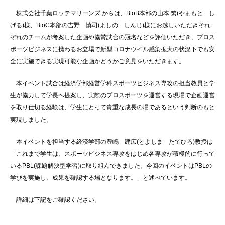
株式会社千葉ロッテマリーンズ からは、
BtoB
本部の山本 繁
(
やまもと し
げる
)
様、
BtoC
本部の吉野 慎司
(
よしの しんじ
)
様にお越しいただきそれ
ぞれのチームが考案した企画や協賛試合の冠名などを評価いただき、プロス
ポーツビジネスに携わるお立場で新型コロナウイル感染拡大の状況下でも安
全に実施できる実現可能な企画かどうかご意見をいただきます。
本イベント試合は経済学部経営学科スポーツビジネス専攻の担当教員と学
生が協力して学長へ提案し、実際のプロスポーツを運営する現場で企画運営
を取り仕切る経験は、学生にとって貴重な成長の場であるという判断のもと
実現しました。
本イベントを担当する経済学部の豊嶋 建広
(
とよしま たてひろ
)
教授は
「これまで学生は、スポーツビジネス専攻をはじめ各専攻が積極的に行って
いる
PBL(
課題解決型学習
)
に取り組んできました。今回のイベントは
PBL
の
学びを実施し、成果を確認する場となります。」と述べています。
詳細は下記をご確認ください。