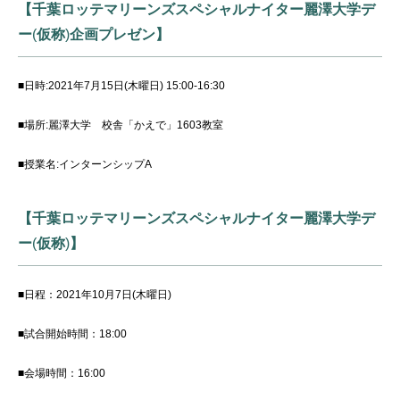
【千葉ロッテマリーンズスペシャルナイター麗澤大学デ
ー
(
仮称
)
企画プレゼン】
■日時
:2021
年
7
月
15
日
(
木曜日
) 15:00-16:30
■場所
:
麗澤大学 校舎「かえで」
1603
教室
■授業名
:
インターンシップ
A
【千葉ロッテマリーンズスペシャルナイター麗澤大学デ
ー
(
仮称
)
】
■日程：
2021
年
10
月
7
日
(
木曜日
)
■試合開始時間：
18:00
■会場時間：
16:00