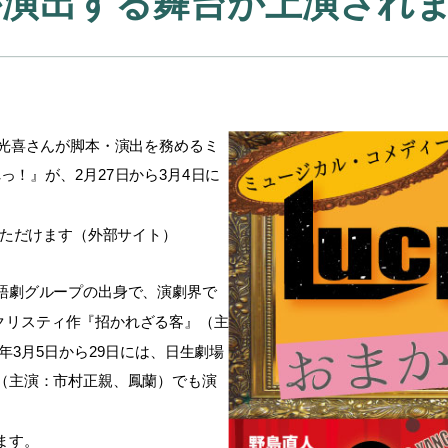
が演出する舞台が上演され
光喜さんが脚本・演出を務めるミ
れっ！』が、2月27日から3月4日に
ただけます（外部サイト）
語劇グループの出身で、演劇界で
・クリスティ作『招かれざる客』（主
年3月5日から29日には、日生劇場
（主演：市村正親、鳳蘭）でも演
ます。