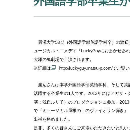
外国語学部卒業生
麗澤大学53期（外国語学部英語学科卒）の渡辺
ュージカル・コメディ『LuckyGuyにおまかせあ
大塚の萬劇場で上演されます。
※詳細は
http://luckyguy.matsu-p.com/
でご覧い
渡辺さんは本学外国語学部英語学科、そして英
活躍する卒業生の1人です。2012年にはアガサ
演：浅丘ルリ子）のプロダクションに参加。2013
で『ミュージカル屋根の上のヴァイオリン弾き』
出補を務めました。
是非、多くの皆さんにご来場いただきたいと思い